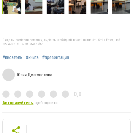
Якщо ви помітили помилку, виділіть необхідний текст і натисніть Ctrl + Enter, щоб
повідомити про це редакцію
#писатель
#книга
#презентация
Юлия Долгополова
0,0
Авторизуйтесь
, щоб оцінити