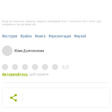
Якщо ви помітили помилку, виділіть необхідний текст і натисніть Ctrl + Enter, щоб
повідомити про це редакцію
#история
#район
#книга
#презентация
#музей
Юлия Долгополова
0,0
Авторизуйтесь
, щоб оцінити