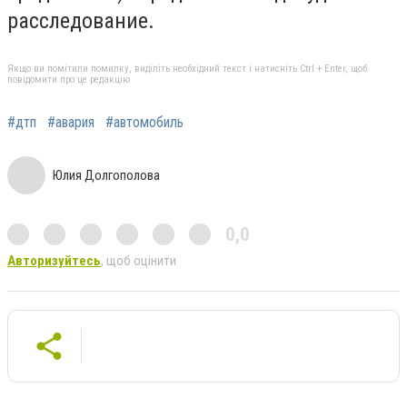
расследование.
Якщо ви помітили помилку, виділіть необхідний текст і натисніть Ctrl + Enter, щоб
повідомити про це редакцію
#дтп
#авария
#автомобиль
Юлия Долгополова
0,0
Авторизуйтесь
, щоб оцінити