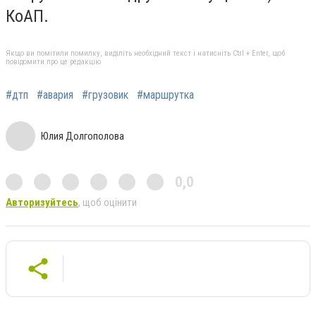
КоАП.
Якщо ви помітили помилку, виділіть необхідний текст і натисніть Ctrl + Enter, щоб
повідомити про це редакцію
#дтп
#авария
#грузовик
#маршрутка
Юлия Долгополова
0,0
Авторизуйтесь
, щоб оцінити