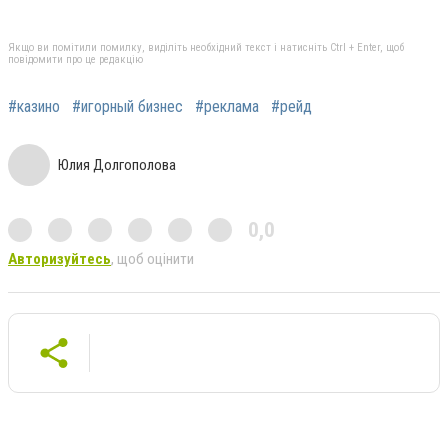
Якщо ви помітили помилку, виділіть необхідний текст і натисніть Ctrl + Enter, щоб
повідомити про це редакцію
#казино
#игорный бизнес
#реклама
#рейд
Юлия Долгополова
0,0
Авторизуйтесь
, щоб оцінити