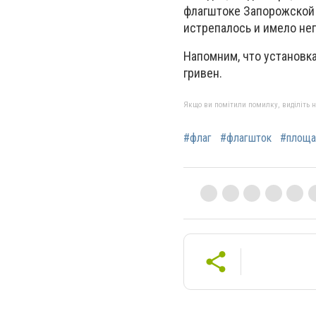
флагштоке Запорожской 
истрепалось и имело неп
Напомним, что установк
гривен.
Якщо ви помітили помилку, виділіть нео
#флаг
#флагшток
#площа