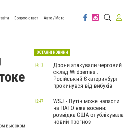
звіти
Вопрос-ответ
Авто / Мото
ОСТАННІ НОВИНИ
и
Дрони атакували черговий
14:13
склад Wildberries .
токе
Російський Єкатеринбург
прокинувся від вибухів
WSJ - Путін може напасти
12:47
на НАТО вже восени:
розвідка США опублікувала
новий прогноз
мом высоком