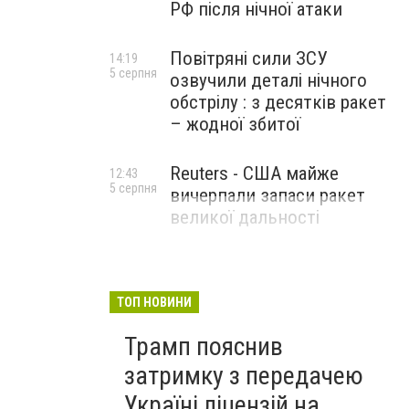
РФ після нічної атаки
Повітряні сили ЗСУ
14:19
5 серпня
озвучили деталі нічного
обстрілу : з десятків ракет
– жодної збитої
Reuters - США майже
12:43
5 серпня
вичерпали запаси ракет
великої дальності
ТОП НОВИНИ
Трамп пояснив
затримку з передачею
Україні ліцензій на