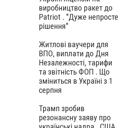
виробництво ракет до
Patriot . "Дуже непросте
рішення"
Житлові ваучери для
ВПО, виплати до Дня
Незалежності, тарифи
та звітність ФОП . Що
зміниться в Україні з 1
серпня
Трамп зробив
резонансну заяву про
українські надра . США