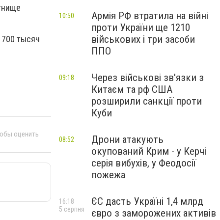
тнище
Армія РФ втратила на війні
10:50
проти України ще 1210
військових і три засоби
 700 тысяч
ППО
Через військові зв'язки з
09:18
Китаєм та рф США
розширили санкції проти
Куби
тобы оценить
Дрони атакують
08:52
окупований Крим - у Керчі
серія вибухів, у Феодосії
пожежа
ЄС дасть Україні 1,4 млрд
16:18
5 серпня
євро з заморожених активів