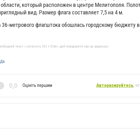
области, который расположен в центре Мелитополя. Поло
риглядный вид. Размер флага составляет 7,5 на 4 м.
а 36-метрового флагштока обошлась городскому бюджету в
бхідний текст і натисніть Ctrl + Enter, щоб повідомити про це редакцію
дь
0,0
Оцініть першим
Авторизируйтесь
, ч