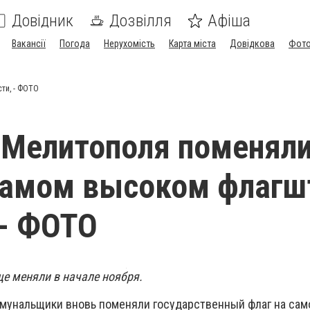
Довідник
Дозвілля
Афіша
Вакансії
Погода
Нерухомість
Карта міста
Довідкова
Фото
ти, - ФОТО
 Мелитополя поменял
самом высоком флагш
 - ФОТО
е меняли в начале ноября.
оммунальщики вновь поменяли государственный флаг на са