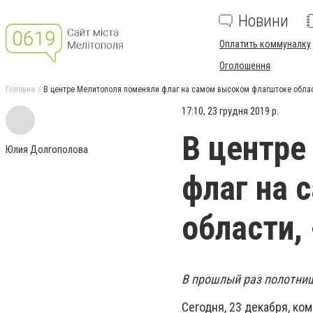
Новини
Оплатить коммуналку
Оголошення
Головна
В центре Мелитополя поменяли флаг на самом высоком флагштоке облас
17:10, 23 грудня 2019 р.
В центре
Юлия Долгополова
флаг на 
области,
В прошлый раз полотнищ
Сегодня, 23 декабря, к