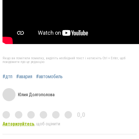
Якщо ви помітили помилку, виділіть необхідний текст і натисніть Ctrl + Enter, щоб
повідомити про це редакцію
#дтп
#авария
#автомобиль
Юлия Долгополова
0,0
Авторизуйтесь
, щоб оцінити