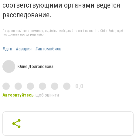
соответствующими органами ведется
расследование.
Якщо ви помітили помилку, виділіть необхідний текст і натисніть Ctrl + Enter, щоб
повідомити про це редакцію
#дтп
#авария
#автомобиль
Юлия Долгополова
0,0
Авторизуйтесь
, щоб оцінити