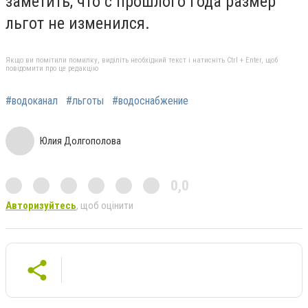
заметить, что с прошлого года размер
льгот не изменился.
Якщо ви помітили помилку, виділіть необхідний текст і натисніть Ctrl + Enter, щоб
повідомити про це редакцію
#водоканал
#льготы
#водоснабжение
Юлия Долгополова
0,0
Авторизуйтесь
, щоб оцінити