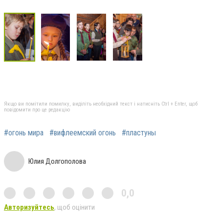
Якщо ви помітили помилку, виділіть необхідний текст і натисніть Ctrl + Enter, щоб
повідомити про це редакцію
#огонь мира
#вифлеемский огонь
#пластуны
Юлия Долгополова
0,0
Авторизуйтесь
, щоб оцінити