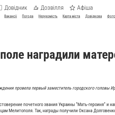
Довідник
Дозвілля
Афіша
Вакансії
Погода
Нерухомість
Карта міста
Довідкова
Фото
поле наградили матер
дения провела первый заместитель городского головы И
остоверение почетного звания Украины "Мать-героиня" и н
цам Мелитополя. Так, награды получили Оксана Долговенко