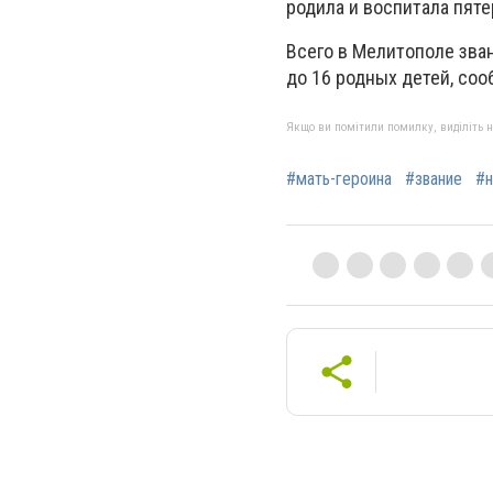
родила и воспитала пят
Всего в Мелитополе зван
до 16 родных детей, соо
Якщо ви помітили помилку, виділіть нео
#мать-героина
#звание
#н