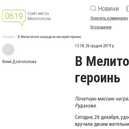
Новини
Оплатить коммуналку
Оголошення
Головна
В Мелитополе наградили матерей-героинь
15:18, 26 грудня 2019 р.
В Мелито
Юлия Долгополова
героинь
Почетную миссию награж
Рудакова.
Сегодня, 26 декабря, уд
вручили двоим жительни