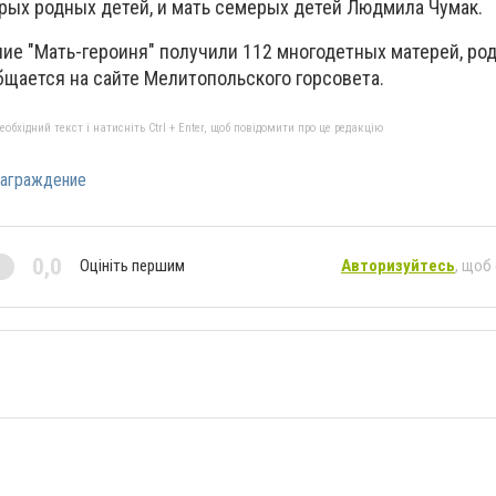
ерых родных детей, и мать семерых детей Людмила Чумак.
ие "Мать-героиня" получили 112 многодетных матерей, ро
бщается на сайте Мелитопольского горсовета.
бхідний текст і натисніть Ctrl + Enter, щоб повідомити про це редакцію
аграждение
0,0
Оцініть першим
Авторизуйтесь
, щоб