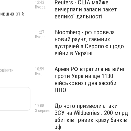
Reuters - США майже
12:43
Вчора
вичерпали запаси ракет
дивших от 5
великої дальності
Bloomberg - рф провела
11:27
Вчора
новий раунд таємних
зустрічей з Європою щодо
війни в Україні
Армія РФ втратила на війні
10:59
 оцінити
Вчора
проти України ще 1130
військових і два засоби
ППО
До чого призвели атаки
17:08
3 серпня
ЗСУ на Wildberries . 200 млрд
збитків і ризик краху банків
рф