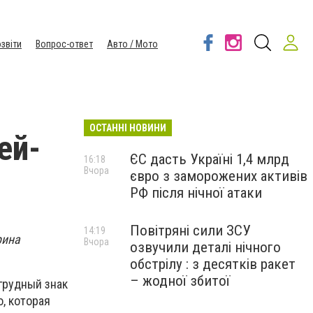
звіти
Вопрос-ответ
Авто / Мото
ОСТАННІ НОВИНИ
ей-
ЄС дасть Україні 1,4 млрд
16:18
Вчора
євро з заморожених активів
РФ після нічної атаки
Повітряні сили ЗСУ
14:19
рина
Вчора
озвучили деталі нічного
обстрілу : з десятків ракет
– жодної збитої
агрудный знак
, которая