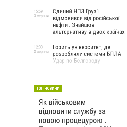
Єдиний НПЗ Грузії
15:59
3 серпня
відмовився від російської
нафти . Знайшов
альтернативу в двох країнах
Горить університет, де
12:33
3 серпня
розробляли системи БПЛА .
Удар по Бєлгороду
ТОП НОВИНИ
Як військовим
відновити службу за
новою процедурою .