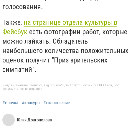
голосования.
Также,
на странице отдела культуры в
Фейсбук
есть фотографии работ, которые
можно лайкать. Обладатель
наибольшего количества положительных
оценок получит "Приз зрительских
симпатий".
Якщо ви помітили помилку, виділіть необхідний текст і натисніть Ctrl + Enter, щоб
повідомити про це редакцію
#елочка
#конкурс
#голосование
Юлия Долгополова