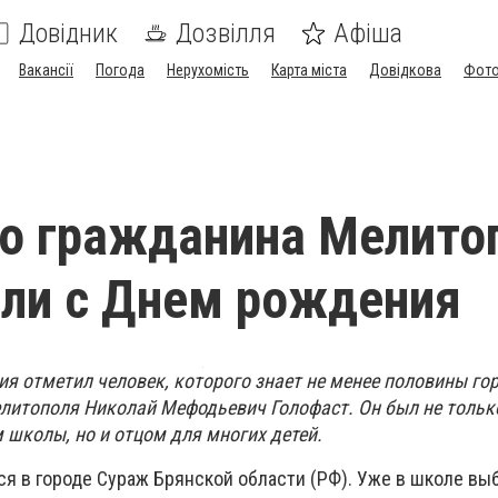
Довідник
Дозвілля
Афіша
Вакансії
Погода
Нерухомість
Карта міста
Довідкова
Фото
о гражданина Мелито
ли с Днем рождения
я отметил человек, которого знает не менее половины гор
литополя Николай Мефодьевич Голофаст. Он был не тольк
школы, но и отцом для многих детей.
ся в городе Сураж Брянской области (РФ). Уже в школе вы