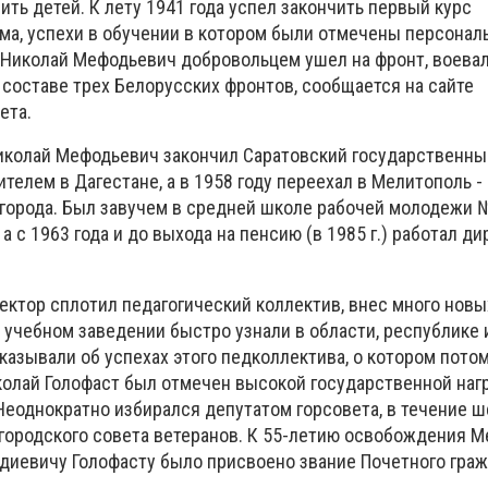
ть детей. К лету 1941 года успел закончить первый курс
ума, успехи в обучении в котором были отмечены персонал
у Николай Мефодьевич добровольцем ушел на фронт, воевал
 составе трех Белорусских фронтов, сообщается на сайте
ета.
иколай Мефодьевич закончил Саратовский государственны
ителем в Дагестане, а в 1958 году переехал в Мелитополь -
 города. Был завучем в средней школе рабочей молодежи 
 с 1963 года и до выхода на пенсию (в 1985 г.) работал д
ктор сплотил педагогический коллектив, внес много новы
 учебном заведении быстро узнали в области, республике 
казывали об успехах этого педколлектива, о котором пото
иколай Голофаст был отмечен высокой государственной наг
Неоднократно избирался депутатом горсовета, в течение ш
городского совета ветеранов. К 55-летию освобождения М
диевичу Голофасту было присвоено звание Почетного гра