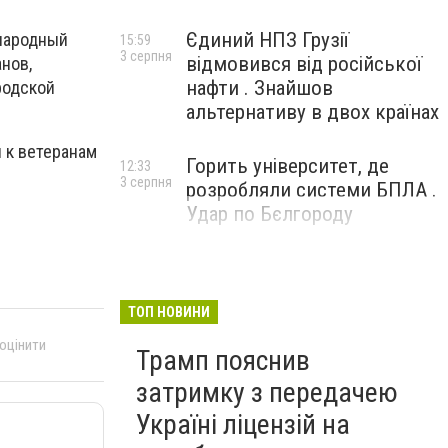
Єдиний НПЗ Грузії
 народный
15:59
3 серпня
відмовився від російської
нов,
нафти . Знайшов
родской
альтернативу в двох країнах
 к ветеранам
Горить університет, де
12:33
3 серпня
розробляли системи БПЛА .
Удар по Бєлгороду
ТОП НОВИНИ
 оцінити
Трамп пояснив
затримку з передачею
Україні ліцензій на