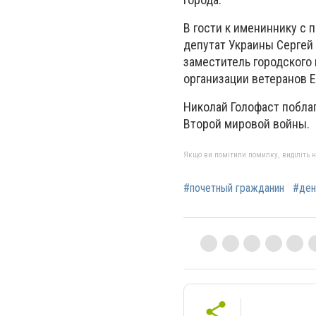
В гости к имениннику с
депутат Украины Сергей
заместитель городского
организации ветеранов Е
Николай Голофаст поблаг
Второй мировой войны.
Якщо ви помітили помилку, виділіть нео
#почетный гражданин
#ден