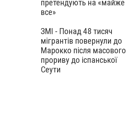
претендують на «майже
все»
ЗМІ - Понад 48 тисяч
мігрантів повернули до
Марокко після масового
прориву до іспанської
Сеути