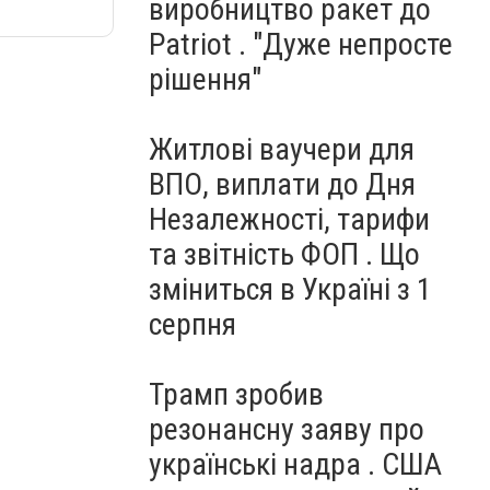
виробництво ракет до
Patriot . "Дуже непросте
рішення"
Житлові ваучери для
ВПО, виплати до Дня
Незалежності, тарифи
та звітність ФОП . Що
зміниться в Україні з 1
серпня
Трамп зробив
резонансну заяву про
українські надра . США