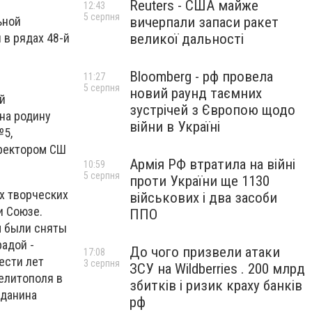
Reuters - США майже
12:43
5 серпня
вичерпали запаси ракет
ьной
великої дальності
 в рядах 48-й
Bloomberg - рф провела
11:27
5 серпня
новий раунд таємних
й
зустрічей з Європою щодо
 на родину
війни в Україні
№5,
иректором СШ
Армія РФ втратила на війні
10:59
5 серпня
проти України ще 1130
х творческих
військових і два засоби
и Союзе.
ППО
м были сняты
радой -
До чого призвели атаки
17:08
ести лет
3 серпня
ЗСУ на Wildberries . 200 млрд
елитополя в
збитків і ризик краху банків
жданина
рф