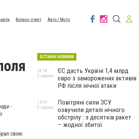
звіти
Вопрос-ответ
Авто / Мото
ОСТАННІ НОВИНИ
поля
ЄС дасть Україні 1,4 млрд
16:18
5 серпня
євро з заморожених активів
РФ після нічної атаки
Повітряні сили ЗСУ
14:19
ода -
5 серпня
озвучили деталі нічного
о
обстрілу : з десятків ракет
– жодної збитої
брал свою