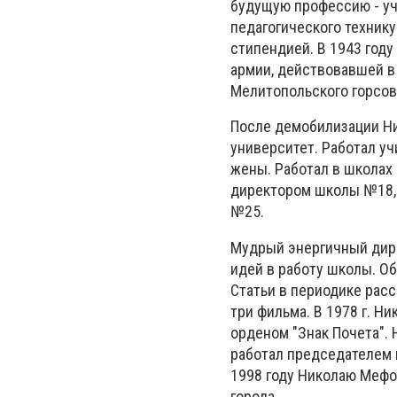
будущую профессию - учи
педагогического техник
стипендией. В 1943 год
армии, действовавшей в
Мелитопольского горсов
После демобилизации Н
университет. Работал уч
жены. Работал в школах
директором школы №18, а
№25.
Мудрый энергичный дире
идей в работу школы. Об
Статьи в периодике расс
три фильма. В 1978 г. Н
орденом "Знак Почета". 
работал председателем 
1998 году Николаю Мефо
города.