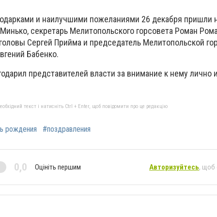
 подарками и наилучшими пожеланиями 26 декабря пришли
 Минько, секретарь Мелитопольского горсовета Роман Рома
 головы Сергей Прийма и председатель Мелитопольской го
вгений Бабенко.
одарил представителей власти за внимание к нему лично и
бхідний текст і натисніть Ctrl + Enter, щоб повідомити про це редакцію
ь рождения
#поздравления
0,0
Оцініть першим
Авторизуйтесь
, щоб