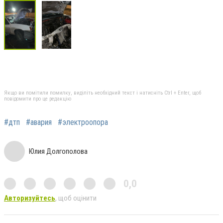
Якщо ви помітили помилку, виділіть необхідний текст і натисніть Ctrl + Enter, щоб
повідомити про це редакцію
#дтп
#авария
#электроопора
Юлия Долгополова
0,0
Авторизуйтесь
, щоб оцінити