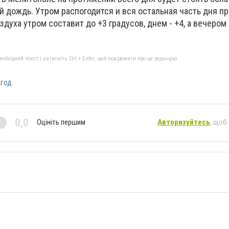
 дождь. Утром распогодится и вся остальная часть дня п
духа утром составит до +3 градусов, днем - +4, а вечером 
бхідний текст і натисніть Ctrl + Enter, щоб повідомити про це редакцію
 год
0,0
Оцініть першим
Авторизуйтесь
, щоб