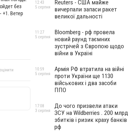
Reuters - США майже
12:43
ройдет без
5 серпня
вичерпали запаси ракет
- +1. Ветер
великої дальності
Bloomberg - рф провела
11:27
5 серпня
новий раунд таємних
зустрічей з Європою щодо
війни в Україні
Армія РФ втратила на війні
10:59
 оцінити
5 серпня
проти України ще 1130
військових і два засоби
ППО
До чого призвели атаки
17:08
3 серпня
ЗСУ на Wildberries . 200 млрд
збитків і ризик краху банків
рф