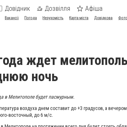
Довідник
Дозвілля
Афіша
Вакансії
Погода
Нерухомість
Карта міста
Довідкова
Фото
года ждет мелитопол
днюю ночь
да в Мелитополе будет пасмурным.
пература воздуха днем составит до +3 градусов, а вечером 
го-восточный, до 6 м/с.
 в Мелитополе на протяжении всего дня будет стоять обла