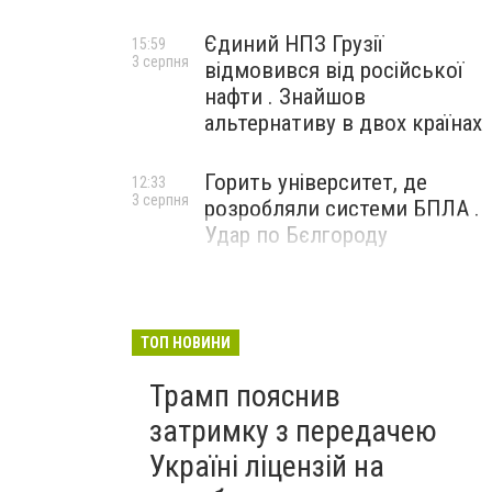
Єдиний НПЗ Грузії
15:59
3 серпня
відмовився від російської
нафти . Знайшов
альтернативу в двох країнах
Горить університет, де
12:33
3 серпня
розробляли системи БПЛА .
Удар по Бєлгороду
ТОП НОВИНИ
Трамп пояснив
затримку з передачею
Україні ліцензій на