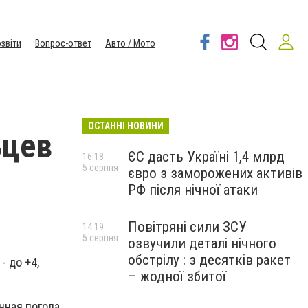
звіти
Вопрос-ответ
Авто / Мото
ОСТАННІ НОВИНИ
ьцев
ЄС дасть Україні 1,4 млрд
16:18
5 серпня
євро з заморожених активів
РФ після нічної атаки
Повітряні сили ЗСУ
14:19
5 серпня
озвучили деталі нічного
обстрілу : з десятків ракет
- до +4,
– жодної збитої
чная погода.