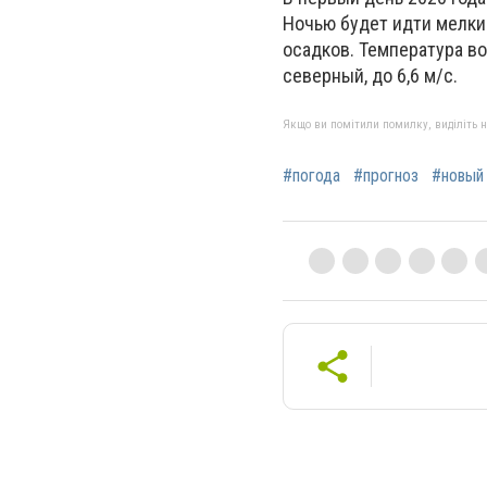
Ночью будет идти мелкий
осадков. Температура воз
северный, до 6,6 м/с.
Якщо ви помітили помилку, виділіть нео
#погода
#прогноз
#новый