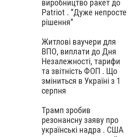
виробництво ракет до
Patriot . "Дуже непросте
рішення"
Житлові ваучери для
ВПО, виплати до Дня
Незалежності, тарифи
та звітність ФОП . Що
зміниться в Україні з 1
серпня
Трамп зробив
резонансну заяву про
українські надра . США