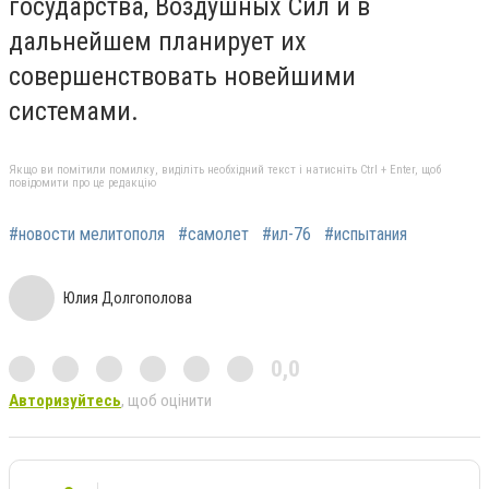
государства, Воздушных Сил и в
дальнейшем планирует их
совершенствовать новейшими
системами.
Якщо ви помітили помилку, виділіть необхідний текст і натисніть Ctrl + Enter, щоб
повідомити про це редакцію
#новости мелитополя
#самолет
#ил-76
#испытания
Юлия Долгополова
0,0
Авторизуйтесь
, щоб оцінити