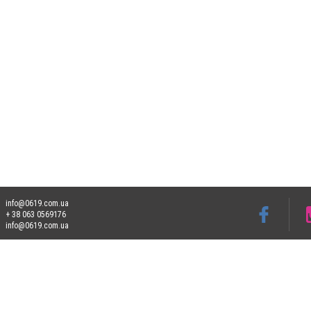
info@0619.com.ua
+ 38 063 0569176
info@0619.com.ua
Допускається цитування матеріалів без отримання попередньої згоди 0619.com.ua за
пошукових систем гіперпосилання на цитовані статті не нижче другого абзацу в тек
Матеріали з плашками "Новини компаній", "Промо", "Партнерський матеріал", "Партнер