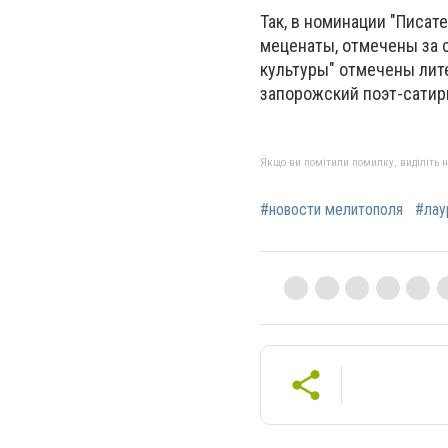
Так, в номинации "Писат
меценаты, отмечены за 
культуры" отмечены лит
запорожский поэт-сатир
Якщо ви помітили помилку, виділіть нео
#новости мелитополя
#лау