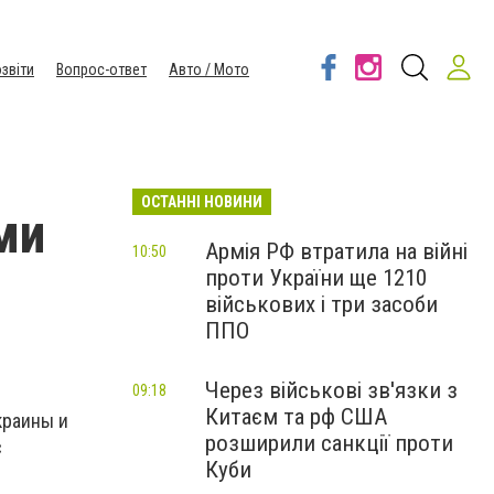
звіти
Вопрос-ответ
Авто / Мото
ОСТАННІ НОВИНИ
ми
Армія РФ втратила на війні
10:50
проти України ще 1210
військових і три засоби
ППО
Через військові зв'язки з
09:18
Китаєм та рф США
краины и
розширили санкції проти
с
Куби