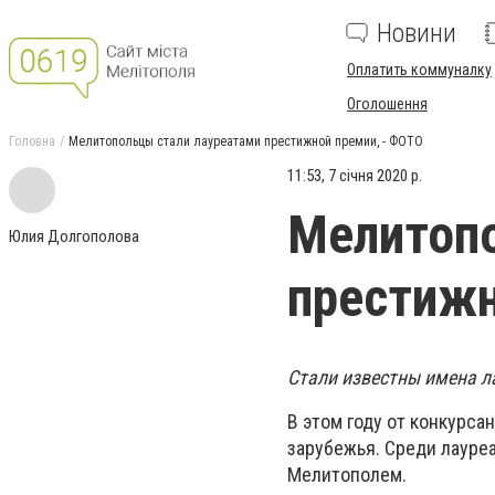
Новини
Оплатить коммуналку
Оголошення
Головна
Мелитопольцы стали лауреатами престижной премии, - ФОТО
11:53, 7 січня 2020 р.
Мелитопо
Юлия Долгополова
престижн
Стали известны имена л
В этом году от конкурса
зарубежья. Среди лауре
Мелитополем.