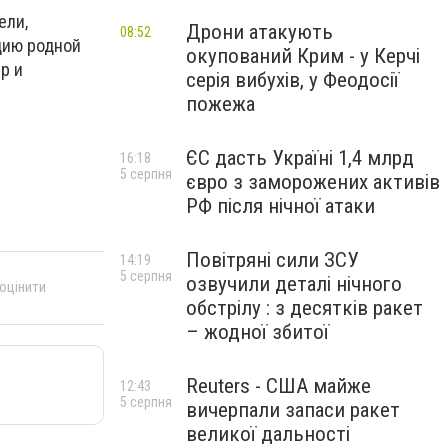
ели,
Дрони атакують
08:52
цию родной
окупований Крим - у Керчі
р и
серія вибухів, у Феодосії
пожежа
ЄС дасть Україні 1,4 млрд
16:18
5 серпня
євро з заморожених активів
РФ після нічної атаки
Повітряні сили ЗСУ
14:19
5 серпня
озвучили деталі нічного
 оцінити
обстрілу : з десятків ракет
– жодної збитої
Reuters - США майже
12:43
5 серпня
вичерпали запаси ракет
великої дальності