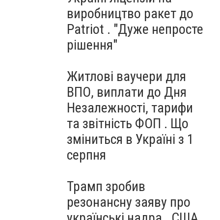
виробництво ракет до
Patriot . "Дуже непросте
рішення"
Житлові ваучери для
ВПО, виплати до Дня
Незалежності, тарифи
та звітність ФОП . Що
зміниться в Україні з 1
серпня
Трамп зробив
резонансну заяву про
українські надра . США