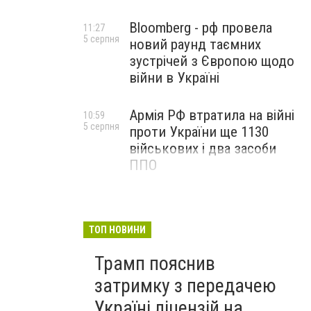
Bloomberg - рф провела
11:27
5 серпня
новий раунд таємних
зустрічей з Європою щодо
війни в Україні
Армія РФ втратила на війні
10:59
5 серпня
проти України ще 1130
військових і два засоби
ППО
ТОП НОВИНИ
Трамп пояснив
затримку з передачею
Україні ліцензій на