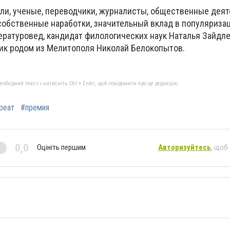
ели, ученые, переводчики, журналисты, общественные деят
собственные наработки, значительный вклад в популяриза
ературовед, кандидат филологических наук Наталья Зайдле
ик родом из Мелитополя Николай Белокопытов.
бхідний текст і натисніть Ctrl + Enter, щоб повідомити про це редакцію
реат
#премия
0,0
Оцініть першим
Авторизуйтесь
, щоб