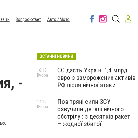
звіти
Вопрос-ответ
Авто / Мото
ОСТАННІ НОВИНИ
ЄС дасть Україні 1,4 млрд
16:18
Вчора
євро з заморожених активів
я, -
РФ після нічної атаки
Повітряні сили ЗСУ
14:19
Вчора
озвучили деталі нічного
обстрілу : з десятків ракет
ию,
– жодної збитої