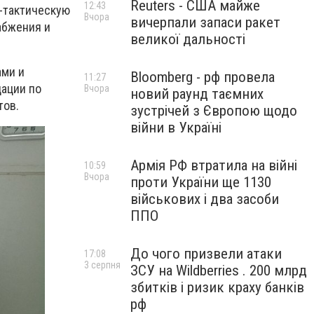
Reuters - США майже
12:43
-тактическую
Вчора
вичерпали запаси ракет
абжения и
великої дальності
ами и
Bloomberg - рф провела
11:27
дации по
Вчора
новий раунд таємних
тов.
зустрічей з Європою щодо
війни в Україні
Армія РФ втратила на війні
10:59
Вчора
проти України ще 1130
військових і два засоби
ППО
До чого призвели атаки
17:08
3 серпня
ЗСУ на Wildberries . 200 млрд
збитків і ризик краху банків
рф