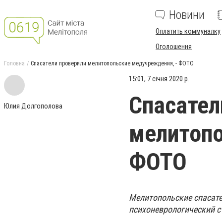
Новини
Оплатить коммуналку
Оголошення
Головна
Спасатели проверили мелитопольские медучреждения, - ФОТО
15:01, 7 січня 2020 р.
Спасател
Юлия Долгополова
мелитопо
ФОТО
Мелитопольские спасате
психоневрологический с