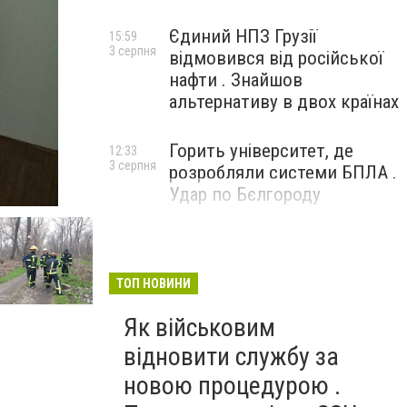
Єдиний НПЗ Грузії
15:59
3 серпня
відмовився від російської
нафти . Знайшов
альтернативу в двох країнах
Горить університет, де
12:33
3 серпня
розробляли системи БПЛА .
Удар по Бєлгороду
ТОП НОВИНИ
Як військовим
відновити службу за
новою процедурою .