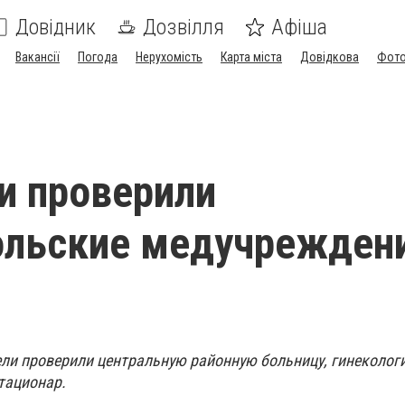
Довідник
Дозвілля
Афіша
Вакансії
Погода
Нерухомість
Карта міста
Довідкова
Фото
и проверили
льские медучреждени
ли проверили центральную районную больницу, гинеколог
тационар.