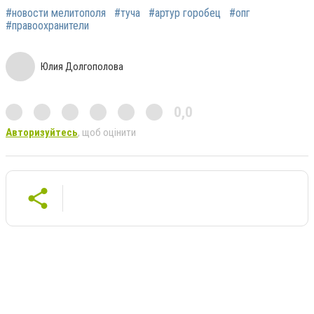
#новости мелитополя
#туча
#артур горобец
#опг
#правоохранители
Юлия Долгополова
0,0
Авторизуйтесь
, щоб оцінити