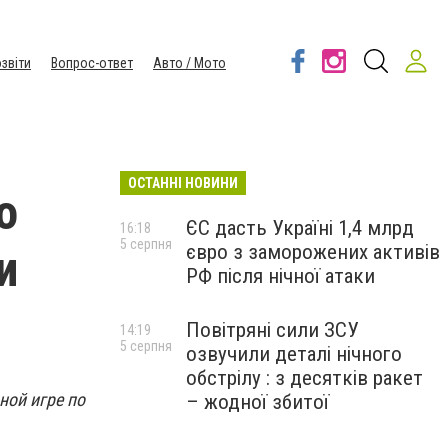
звіти
Вопрос-ответ
Авто / Мото
ОСТАННІ НОВИНИ
о
ЄС дасть Україні 1,4 млрд
16:18
5 серпня
євро з заморожених активів
и
РФ після нічної атаки
Повітряні сили ЗСУ
14:19
5 серпня
озвучили деталі нічного
обстрілу : з десятків ракет
ной игре по
– жодної збитої