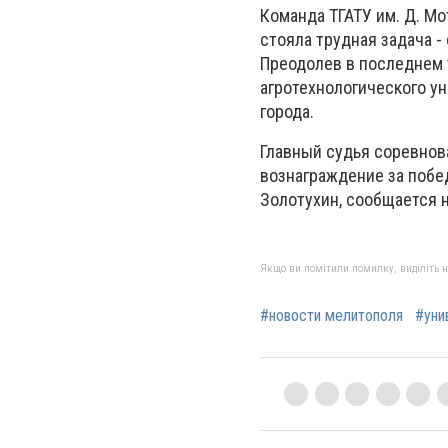
Команда ТГАТУ им. Д. М
стояла трудная задача -
Преодолев в последнем 
агротехнологического у
города.
Главный судья соревнов
вознаграждение за побе
Золотухин, сообщается н
Якщо ви помітили помилку, виділіть нео
#новости мелитополя
#уни