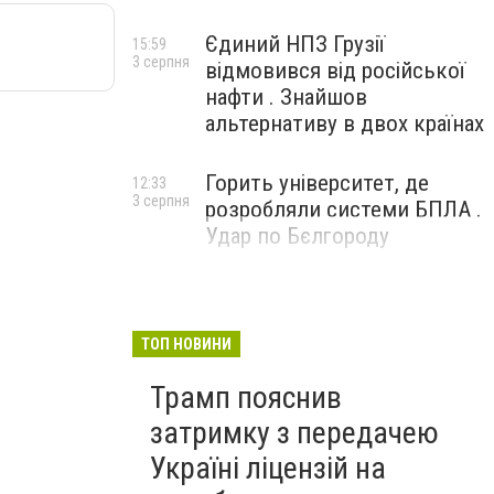
Єдиний НПЗ Грузії
15:59
3 серпня
відмовився від російської
нафти . Знайшов
альтернативу в двох країнах
Горить університет, де
12:33
3 серпня
розробляли системи БПЛА .
Удар по Бєлгороду
ТОП НОВИНИ
Трамп пояснив
затримку з передачею
Україні ліцензій на