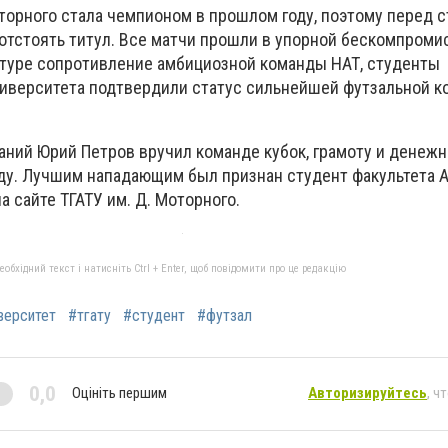
оторного стала чемпионом в прошлом году, поэтому перед 
 отстоять титул. Все матчи прошли в упорной бескомпроми
туре сопротивление амбициозной команды НАТ, студенты
ниверситета подтвердили статус сильнейшей футзальной 
аний Юрий Петров вручил команде кубок, грамоту и денеж
ду. Лучшим нападающим был признан студент факультета А
а сайте ТГАТУ им. Д. Моторного.
бхідний текст і натисніть Ctrl + Enter, щоб повідомити про це редакцію
верситет
#тгату
#студент
#футзал
0,0
Оцініть першим
Авторизируйтесь
, ч