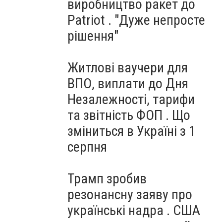
виробництво ракет до
Patriot . "Дуже непросте
рішення"
Житлові ваучери для
ВПО, виплати до Дня
Незалежності, тарифи
та звітність ФОП . Що
зміниться в Україні з 1
серпня
Трамп зробив
резонансну заяву про
українські надра . США