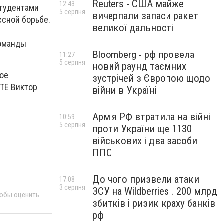
Reuters - США майже
12:43
студентами
5 серпня
вичерпали запаси ракет
ссной борьбе.
великої дальності
команды
Bloomberg - рф провела
11:27
5 серпня
новий раунд таємних
ное
зустрічей з Європою щодо
ТЕ Виктор
війни в Україні
Армія РФ втратила на війні
10:59
5 серпня
проти України ще 1130
військових і два засоби
ППО
До чого призвели атаки
17:08
3 серпня
ЗСУ на Wildberries . 200 млрд
тобы оценить
збитків і ризик краху банків
рф