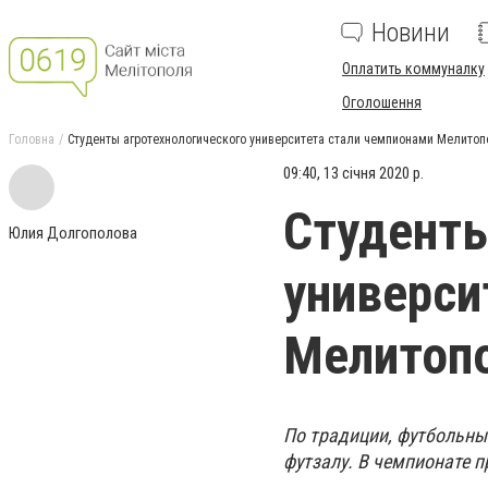
Новини
Оплатить коммуналку
Оголошення
Головна
Студенты агротехнологического университета стали чемпионами Мелитоп
09:40, 13 січня 2020 р.
Студенты
Юлия Долгополова
универси
Мелитопо
По традиции, футбольный
футзалу. В чемпионате п