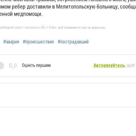
омом ребер доставили в Мелитопольскую больницу, сообщ
ренной медпомощи.
бхідний текст і натисніть Ctrl + Enter, щоб повідомити про це редакцію
#авария
#происшествие
#пострадавший
0,0
Оцініть першим
Авторизуйтесь
, щоб