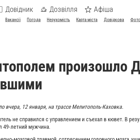
Довідник
Дозвілля
Афіша
Вакансії
Погода
Нерухомість
Карта міста
Довідкова
Фото
тополем произошло Д
авшими
о вчера, 12 января, на трассе Мелитополь-Каховка.
тель не справился с управлением и съехал в кювет. В резу
 49-летний мужчина.
репно-мозговой травмой, сотрясением головного мозга, уш