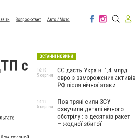
звіти
Вопрос-ответ
Авто / Мото
ОСТАННІ НОВИНИ
ТП с
ЄС дасть Україні 1,4 млрд
16:18
5 серпня
євро з заморожених активів
РФ після нічної атаки
Повітряні сили ЗСУ
14:19
5 серпня
озвучили деталі нічного
обстрілу : з десятків ракет
льтате
– жодної збитої
ибом грудной