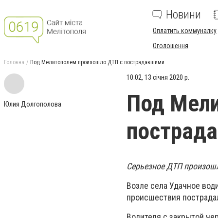
Новини
Оплатить коммуналку
Оголошення
Головна
Под Мелитополем произошло ДТП с пострадавшими
10:02, 13 січня 2020 р.
Под Мели
Юлия Долгополова
пострад
Серьезное ДТП произошл
Возле села Удачное води
происшествия пострадал
Водителя с закрытой че