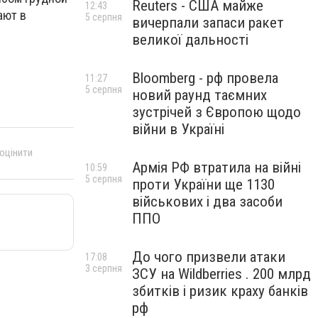
Reuters - США майже
12:43
ают в
5 серпня
вичерпали запаси ракет
великої дальності
Bloomberg - рф провела
11:27
5 серпня
новий раунд таємних
зустрічей з Європою щодо
війни в Україні
 оцінити
Армія РФ втратила на війні
10:59
5 серпня
проти України ще 1130
військових і два засоби
ППО
До чого призвели атаки
17:08
3 серпня
ЗСУ на Wildberries . 200 млрд
збитків і ризик краху банків
рф