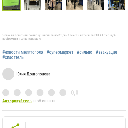
Якщо ви помітили помилку, виділіть необхідний текст і натисніть Ctrl + Enter, щоб
повідомити про це редакцію
#новости мелитополя
#супермаркет
#сильпо
#эвакуация
#спасатель
Юлия Долгополова
0,0
Авторизуйтесь
, щоб оцінити