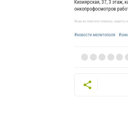
Кизиярская, 37, 3 этаж, 
онкопрофосмотров работа
Якщо ви помітили помилку, виділіть нео
#новости мелитополя
#онк