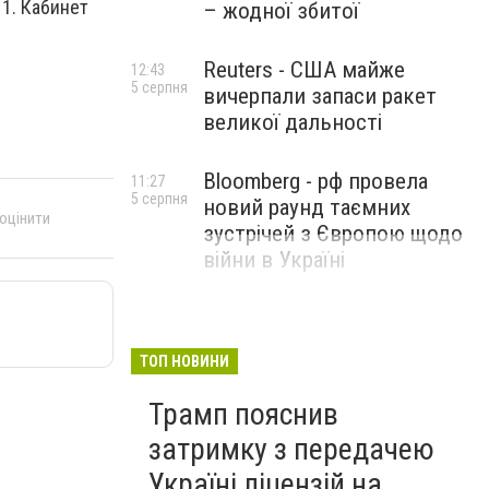
11. Кабинет
– жодної збитої
Reuters - США майже
12:43
5 серпня
вичерпали запаси ракет
великої дальності
Bloomberg - рф провела
11:27
5 серпня
новий раунд таємних
 оцінити
зустрічей з Європою щодо
війни в Україні
ТОП НОВИНИ
Трамп пояснив
затримку з передачею
Україні ліцензій на