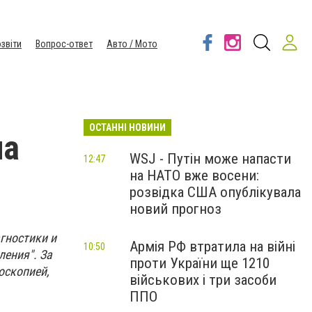
звіти
Вопрос-ответ
Авто / Мото
ОСТАННІ НОВИНИ
на
WSJ - Путін може напасти
12:47
на НАТО вже восени:
розвідка США опублікувала
новий прогноз
гностики и
Армія РФ втратила на війні
10:50
ения". За
проти України ще 1210
оскопией,
військових і три засоби
ППО