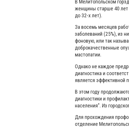
В Мелитопольском горзд
женщины старше 40 лет (
до 32-х лет).
За восемь месяцев рабо
заболеваний (25%), из ни
фоновую, или так назыв
доброкачественные опух
мастопатии.
Однако не каждое предр
диагностика и соответс
является эффективной п
В этом году продолжают
диагностики и профилак
населения". Из городск
Для прохождения профос
отделение Мелитопольско