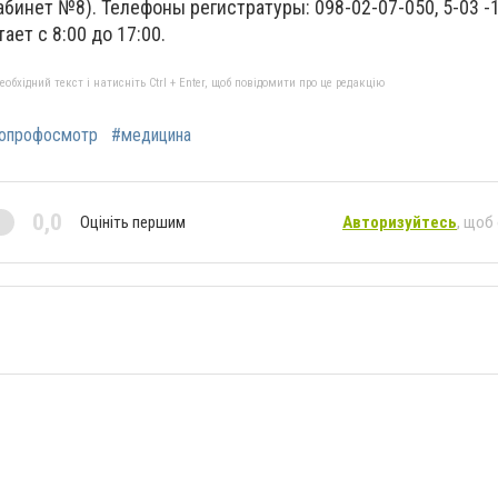
кабинет №8). Телефоны регистратуры: 098-02-07-050, 5-03 -
ет с 8:00 до 17:00.
бхідний текст і натисніть Ctrl + Enter, щоб повідомити про це редакцію
опрофосмотр
#медицина
0,0
Оцініть першим
Авторизуйтесь
, щоб