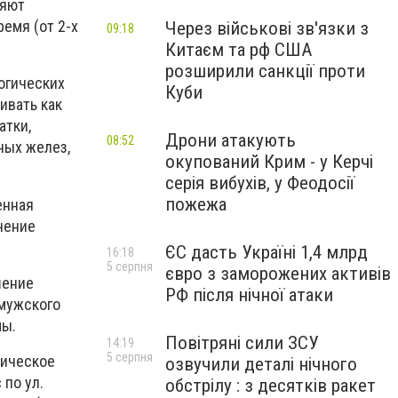
ляют
емя (от 2-х
Через військові зв'язки з
09:18
Китаєм та рф США
розширили санкції проти
огических
Куби
нивать как
атки,
Дрони атакують
08:52
ных желез,
окупований Крим - у Керчі
серія вибухів, у Феодосії
пожежа
енная
чение
ЄС дасть Україні 1,4 млрд
16:18
5 серпня
євро з заморожених активів
шение
РФ після нічної атаки
 мужского
мы.
Повітряні сили ЗСУ
14:19
5 серпня
тическое
озвучили деталі нічного
 по ул.
обстрілу : з десятків ракет