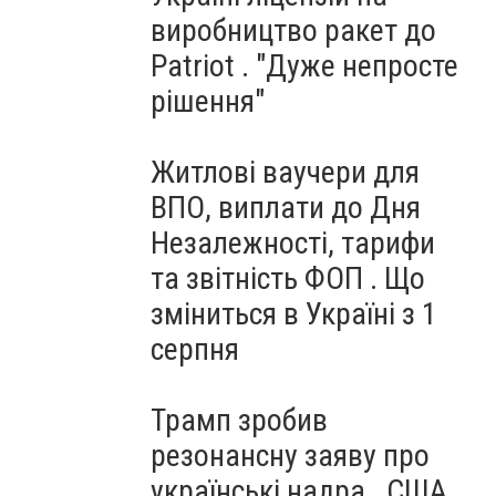
виробництво ракет до
Patriot . "Дуже непросте
рішення"
Житлові ваучери для
ВПО, виплати до Дня
Незалежності, тарифи
та звітність ФОП . Що
зміниться в Україні з 1
серпня
Трамп зробив
резонансну заяву про
українські надра . США