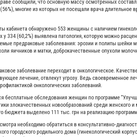
раве сообщили, что основную массу осмотренных состав
56%), многие из которых не посещали врача длительное вр
ты кабинета обнаружено 553 женщины с наличием гинекол
х у 334 (60,2%) выявлена ​​патология, которую можно расце
аемые предраковые заболевания: эрозии и полипы шейки м
оли яичников и матки, доброкачественные опухоли молоч
аковое заболевание переходит в онкологическое. Качеств
твующее лечение, отвлекут угрозу. Ведь своевременное ле
рофилактикой онкологических заболеваний.
ся бесплатные обследования женщин по программе "Улуч
тики злокачественных новообразований среди женского и
ого бюджета выделено 111 тыс. грн на реализацию програм
мотра необходимо обратиться в консультативно-диагнос
го городского родильного дома (гинекологический корпус