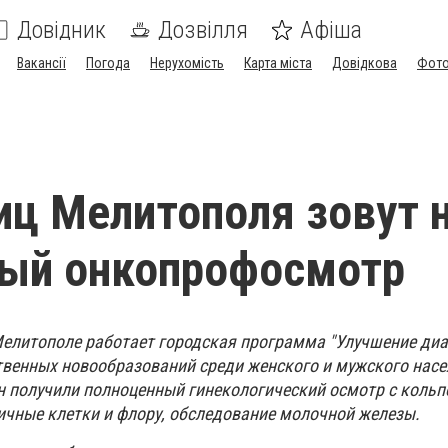
Довідник
Дозвілля
Афіша
Вакансії
Погода
Нерухомість
Карта міста
Довідкова
Фото
ц Мелитополя зовут 
ный онкопрофосмотр
Мелитополе работает городская программа "Улучшение диа
венных новообразований среди женского и мужского насел
н получили полноценный гинекологический осмотр с кольп
ичные клетки и флору, обследование молочной железы.