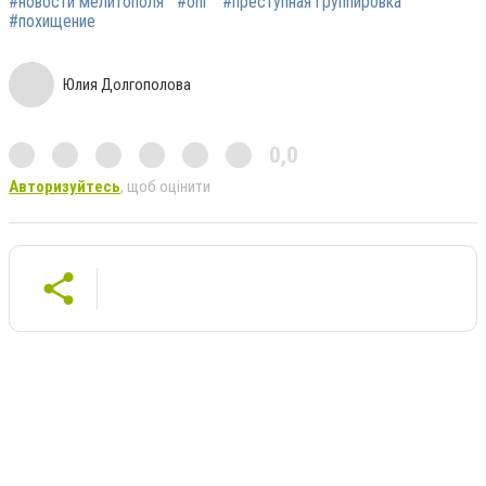
#новости мелитополя
#опг
#преступная группировка
#похищение
Юлия Долгополова
0,0
Авторизуйтесь
, щоб оцінити