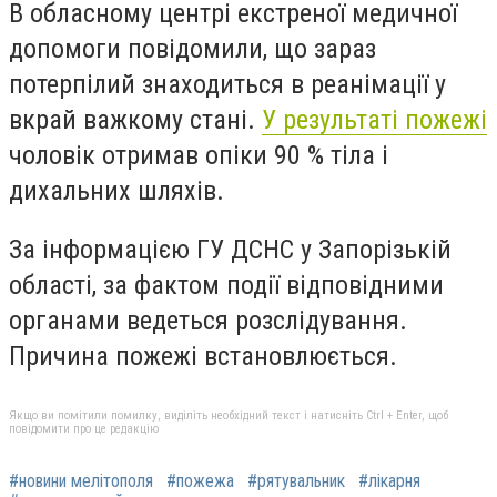
В обласному центрі екстреної медичної
допомоги повідомили, що зараз
потерпілий знаходиться в реанімації у
вкрай важкому стані.
У результаті пожежі
чоловік отримав опіки 90 % тіла і
дихальних шляхів.
За інформацією ГУ ДСНС у Запорізькій
області, за фактом події відповідними
органами ведеться розслідування.
Причина пожежі встановлюється.
Якщо ви помітили помилку, виділіть необхідний текст і натисніть Ctrl + Enter, щоб
повідомити про це редакцію
#новини мелітополя
#пожежа
#рятувальник
#лікарня