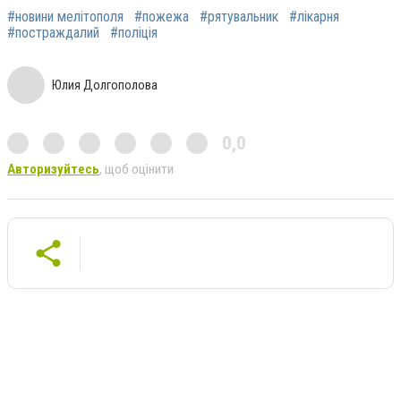
#новини мелітополя
#пожежа
#рятувальник
#лікарня
#постраждалий
#поліція
Юлия Долгополова
0,0
Авторизуйтесь
, щоб оцінити