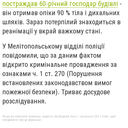
постраждав 60-річний господар будівлі
-
він отримав опіки 90 % тіла і дихальних
шляхів. Зараз потерпілий знаходиться в
реанімації у вкрай важкому стані.
У Мелітопольському відділі поліції
повідомили, що за даним фактом
відкрито кримінальне провадження за
ознаками ч. 1 ст. 270 (Порушення
встановлених законодавством вимог
пожежної безпеки). Триває досудове
розслідування.
Якщо ви помітили помилку, виділіть необхідний текст і натисніть Ctrl + Enter, щоб
повідомити про це редакцію