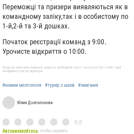
Переможці та призери виявляються як в
командному заліку,так і в особистому по
1-й,2-й та 3-й дошках.
Початок реєстрації команд з 9:00.
Урочисте відкриття о 10:00.
Якщо ви помітили помилку, виділіть необхідний текст і натисніть Ctrl + Enter, щоб
повідомити про це редакцію
#новини мелітополя
#турнір з шахів
#змагання
Юлия Долгополова
0,0
Авторизируйтесь
, чтобы оценить