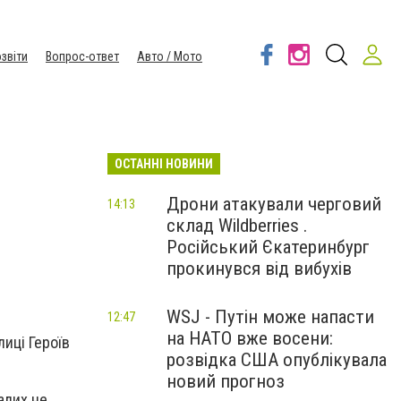
звіти
Вопрос-ответ
Авто / Мото
ОСТАННІ НОВИНИ
Дрони атакували черговий
14:13
склад Wildberries .
Російський Єкатеринбург
прокинувся від вибухів
WSJ - Путін може напасти
12:47
на НАТО вже восени:
лиці Героїв
розвідка США опублікувала
новий прогноз
алих не