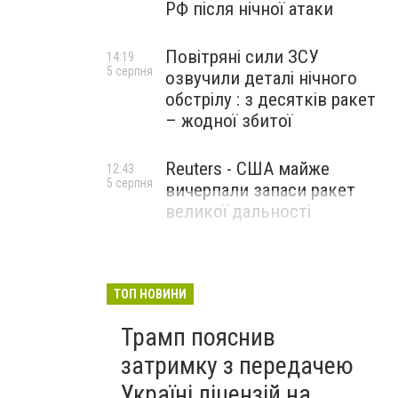
РФ після нічної атаки
Повітряні сили ЗСУ
14:19
5 серпня
озвучили деталі нічного
обстрілу : з десятків ракет
– жодної збитої
Reuters - США майже
12:43
5 серпня
вичерпали запаси ракет
великої дальності
ТОП НОВИНИ
Трамп пояснив
затримку з передачею
Україні ліцензій на