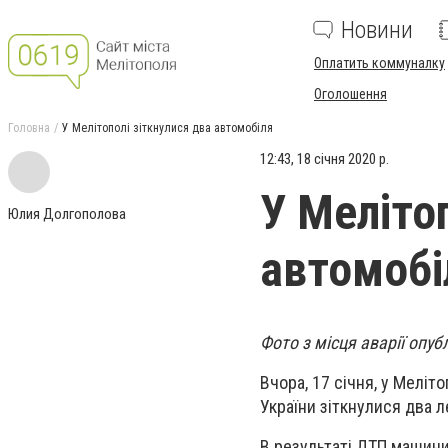
Новини
Оплатить коммуналку
Оголошення
Головна
У Мелітополі зіткнулися два автомобіля
12:43, 18 січня 2020 р.
У Меліто
Юлия Долгополова
автомобі
Фото з місця аварії опуб
Вчора, 17 січня, у Меліт
України зіткнулися два л
В результаті ДТП машин