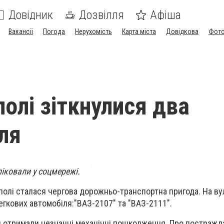
Довідник
Дозвілля
Афіша
Вакансії
Погода
Нерухомість
Карта міста
Довідкова
Фото
полі зіткнулися два
ля
ліковали у соцмережі.
ополі сталася чергова дорожньо-транспортна пригода. На ву
егкових автомобіля:"ВАЗ-2107" та "ВАЗ-2111".
и отримали незначні механічні пошкодження. Про постражд