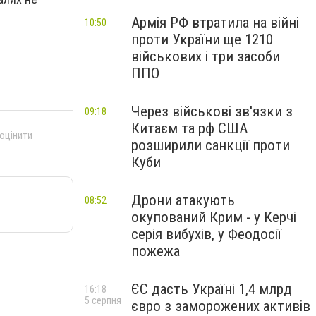
Армія РФ втратила на війні
10:50
проти України ще 1210
військових і три засоби
ППО
Через військові зв'язки з
09:18
Китаєм та рф США
 оцінити
розширили санкції проти
Куби
Дрони атакують
08:52
окупований Крим - у Керчі
серія вибухів, у Феодосії
пожежа
ЄС дасть Україні 1,4 млрд
16:18
5 серпня
євро з заморожених активів