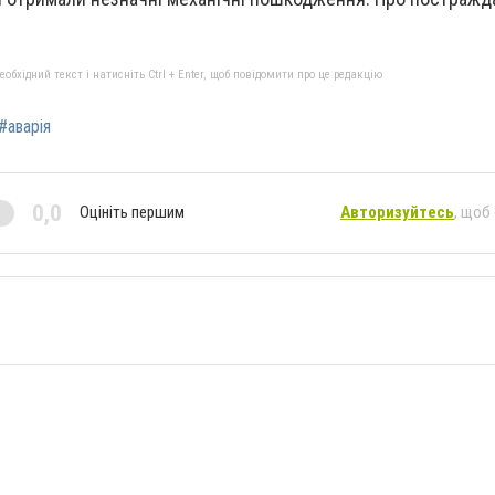
бхідний текст і натисніть Ctrl + Enter, щоб повідомити про це редакцію
#аварія
0,0
Оцініть першим
Авторизуйтесь
, щоб