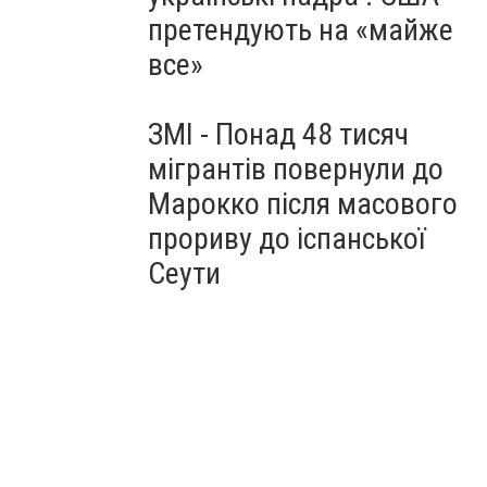
претендують на «майже
все»
ЗМІ - Понад 48 тисяч
мігрантів повернули до
Марокко після масового
прориву до іспанської
Сеути