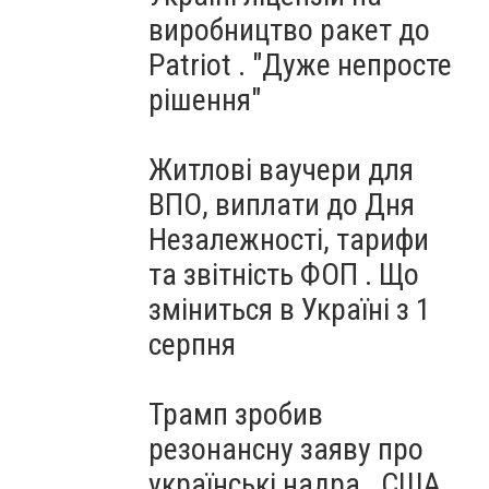
виробництво ракет до
Patriot . "Дуже непросте
рішення"
Житлові ваучери для
ВПО, виплати до Дня
Незалежності, тарифи
та звітність ФОП . Що
зміниться в Україні з 1
серпня
Трамп зробив
резонансну заяву про
українські надра . США