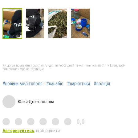
Якщо ви помітили помилку, виділіть необхідний текст і натисніть Ctrl + Enter, щоб
повідомити про це редакцію
#новини мелітополя
#канабіс
#наркотики
#поліція
Юлия Долгополова
0,0
Авторизуйтесь
, щоб оцінити