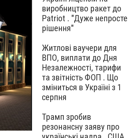
виробництво ракет до
Patriot . "Дуже непросте
рішення"
Житлові ваучери для
ВПО, виплати до Дня
Незалежності, тарифи
та звітність ФОП . Що
зміниться в Україні з 1
серпня
Трамп зробив
резонансну заяву про
українські надра . США