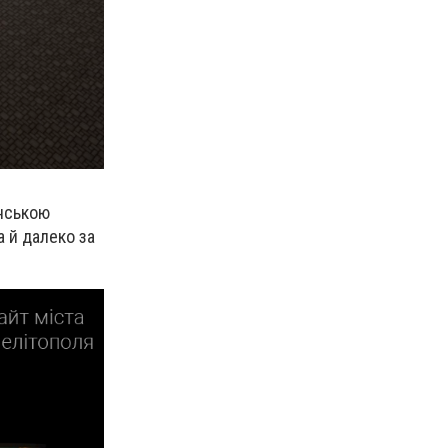
янською
а й далеко за