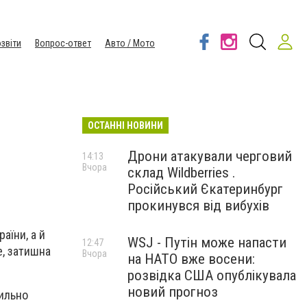
звіти
Вопрос-ответ
Авто / Мото
ОСТАННІ НОВИНИ
Дрони атакували черговий
14:13
Вчора
склад Wildberries .
Російський Єкатеринбург
прокинувся від вибухів
аїни, а й
WSJ - Путін може напасти
12:47
е, затишна
Вчора
на НАТО вже восени:
розвідка США опублікувала
новий прогноз
тильно