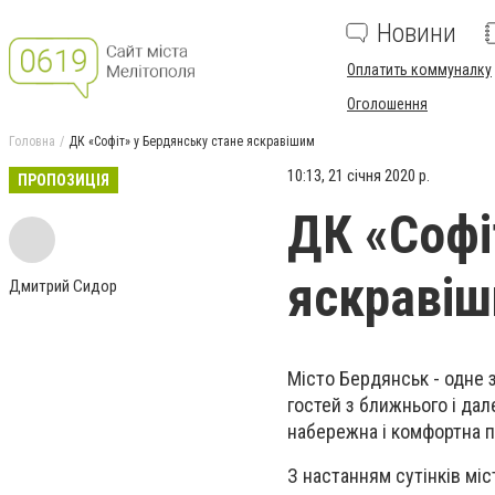
Новини
Оплатить коммуналку
Оголошення
Головна
ДК «Софіт» у Бердянську стане яскравішим
10:13, 21 січня 2020 р.
ПРОПОЗИЦІЯ
ДК «Софі
яскраві
Дмитрий Сидор
Місто Бердянськ - одне з
гостей з ближнього і да
набережна і комфортна п
З настанням сутінків міс