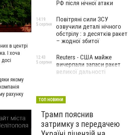
РФ після нічної атаки
Повітряні сили ЗСУ
14:19
5 серпня
озвучили деталі нічного
обстрілу : з десятків ракет
– жодної збитої
них в центрі
а. І хоча
Reuters - США майже
12:43
 досі
5 серпня
вичерпали запаси ракет
великої дальності
дяки якому
 компанія
му рахунку
ТОП НОВИНИ
Трамп пояснив
затримку з передачею
Україні ліцензій на