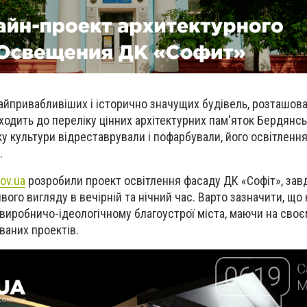
найпривабливіших і історично значущих будівель, розташова
входить до переліку цінних архітектурних пам'яток Бердянськ
 культури відреставрували і пофарбували, його освітлення
.
ov.ua
розробили проект освітлення фасаду ДК «Софіт», зав
ого вигляду в вечірній та нічний час. Варто зазначити, що
 виробничо-ідеологічному благоустрої міста, маючи на своє
ваних проектів.