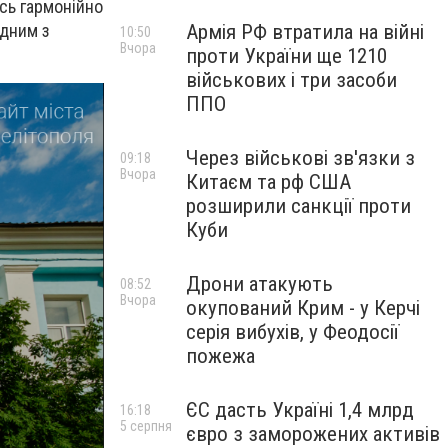
ись гармонійно
Армія РФ втратила на війні
одним з
10:50
Вчора
проти України ще 1210
військових і три засоби
ППО
Через військові зв'язки з
09:18
Вчора
Китаєм та рф США
розширили санкції проти
Куби
Дрони атакують
08:52
Вчора
окупований Крим - у Керчі
серія вибухів, у Феодосії
пожежа
ЄС дасть Україні 1,4 млрд
16:18
5 серпня
євро з заморожених активів