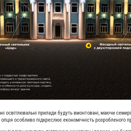
ані освітлювальні прилади будуть вмонтовані, маючи семирі
 опція особливо підкреслює економічність розробленого п