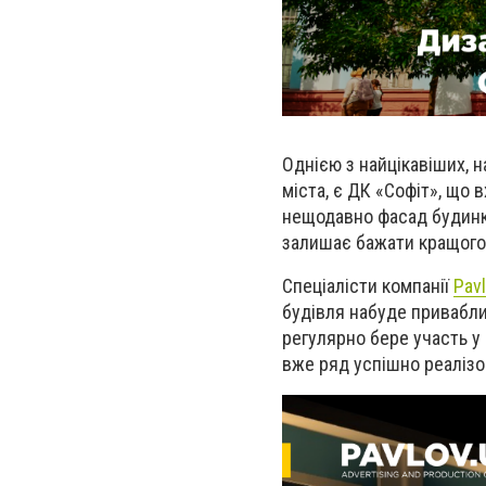
Однією з найцікавіших, 
міста, є ДК «Софіт», що 
нещодавно фасад будинку
залишає бажати кращого
Спеціалісти компанії
Pavl
будівля набуде приваблив
регулярно бере участь у
вже ряд успішно реалізо