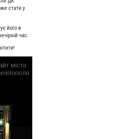
вля ДК
оже стати у
ує його в
ечірній час.
ітити!