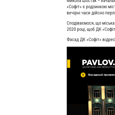
Микола Шостак – начальни
«Софіт» є родзинкою міст
вечірні часи дійсно пер
Сподіваємося, що міська 
2020 році, щоб ДК «Софіт
Фасад ДК «Софіт» відрес