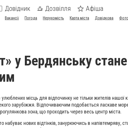
Довідник
Дозвілля
Афіша
Вакансії
Погода
Нерухомість
Карта міста
Довідкова
Фото
т» у Бердянську стане
шим
 улюблених місць для відпочинку не тільки жителів нашої кр
лекого зарубіжжя. Відпочиваючим подобається ласкаве мор
рогулянкова зона, що проходить через весь центр міста.
то набуває нових відтінків, занурюючись в напівтемряву, с