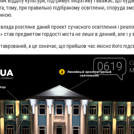
к відділу культури, підтримує ініціативу і вважає, що буді
а, тому, при правильно підібраному освітленні, споруда зм
линою.
влада розгляне даний проект сучасного освітлення і реаліз
» став предметом гордості міста не лише в денний, але і у в
таврований, а це означає, що прийшов час якісно його підсв