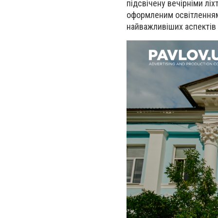
підсвічену вечірніми ліх
оформленим освітленням,
найважливіших аспектів 