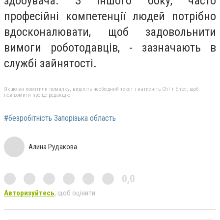
здобувача. З іншого боку, часто
професійні компетенції людей потрібно
вдосконалювати, щоб задовольнити
вимоги роботодавців, - зазначають в
службі зайнятості.
Якщо ви помітили помилку, виділіть необхідний текст і натисніть Ctrl + Enter, щоб
повідомити про це редакцію
#безробітність Запорізька область
Алина Рудакова
0,0
Авторизуйтесь
, щоб оцінити