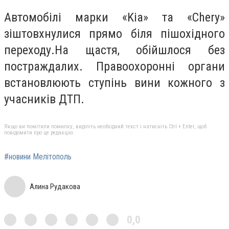
Автомобілі марки «Kia» та «Chery»
зіштовхнулися прямо біля пішохідного
переходу.На щастя, обійшлося без
постраждалих. Правоохоронні органи
встановлюють ступінь вини кожного з
учасників ДТП.
Якщо ви помітили помилку, виділіть необхідний текст і натисніть Ctrl + Enter, щоб
повідомити про це редакцію
#новини Мелітополь
Алина Рудакова
0,0