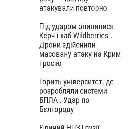
атакували повторно
Під ударом опинилися
Керч і хаб Wildberries .
Дрони здійснили
масовану атаку на Крим
і росію
Горить університет, де
розробляли системи
БПЛА . Удар по
Бєлгороду
Єдиний НПЗ Грузії