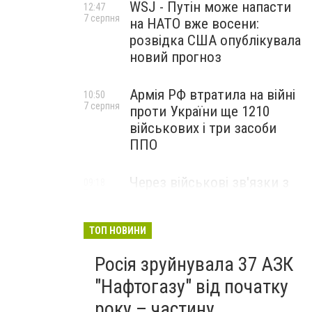
WSJ - Путін може напасти
12:47
7 серпня
на НАТО вже восени:
розвідка США опублікувала
новий прогноз
Армія РФ втратила на війні
10:50
7 серпня
проти України ще 1210
військових і три засоби
ППО
Через військові зв'язки з
09:18
7 серпня
Китаєм та рф США
розширили санкції проти
Куби
ТОП НОВИНИ
Росія зруйнувала 37 АЗК
"Нафтогазу" від початку
року – частину