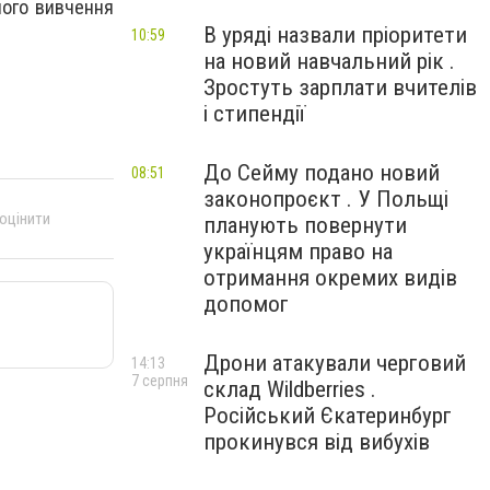
ного вивчення
В уряді назвали пріоритети
10:59
на новий навчальний рік .
Зростуть зарплати вчителів
і стипендії
До Сейму подано новий
08:51
законопроєкт . У Польщі
 оцінити
планують повернути
українцям право на
отримання окремих видів
допомог
Дрони атакували черговий
14:13
7 серпня
склад Wildberries .
Російський Єкатеринбург
прокинувся від вибухів