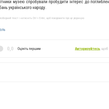
бітники музею спробували
пробудити інтерес до поглибле
бань українського народу.
бхідний текст і натисніть Ctrl + Enter, щоб повідомити про це редакцію
поль
0,0
Оцініть першим
Авторизуйтесь
, щоб