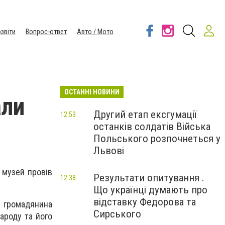
звіти
Вопрос-ответ
Авто / Мото
ОСТАННІ НОВИНИ
али
Другий етап ексгумації
12:53
останків солдатів Війська
Польського розпочнеться у
Львові
 музей провів
Результати опитування .
12:38
Що українці думають про
відставку Федорова та
 громадянина
Сирського
ароду та його