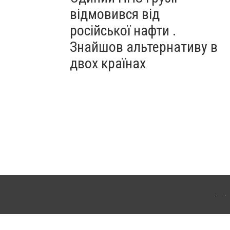
відмовився від
російської нафти .
Знайшов альтернативу в
двох країнах
ітополя. Для інтернет-видань обов'язкове розміщення прямого, відкритого для