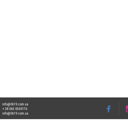
info@0619.com.ua
+ 38 063 0569176
info@0619.com.ua
Допускається цитування матеріалів без отримання попередньої згоди 0619.com.ua за