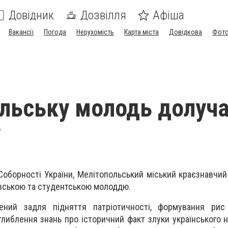
Довідник
Дозвілля
Афіша
Вакансії
Погода
Нерухомість
Карта міста
Довідкова
Фото
льську молодь долуч
 Соборності України, Мелітопольський міський краєзнавчий
вською та студентською молоддю
.
ений задля підняття патріотичності, формування рис
глиблення знань про історичний факт злуки українського н