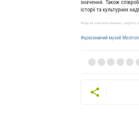
значення. Також співро
і
стор
і
ї та культурних над
Якщо ви помітили помилку, виділіть нео
#краєзнавчий музей Меліто