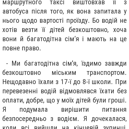
маршрутного таксі виштовхав її з
автобуса після того, як вона запитала у
нього щодо вартості проїзду. Бо водій не
хотів везти її дітей безкоштовно, хоча
вони й багатодітна сім’я і мають на це
повне право.
- Ми багатодітна сім'я, їздимо завжди
безкоштовно міським транспортом.
Нещодавно їхали з 17-ї до 8-ї школи. При
перевезенні водій відмовлявся їхати без
оплати, добре, що у моїх дітей були гроші.
Я подумала вирішити питання
безпосередньо з водієм. Я дочекалася,
коли всі вийшли на кінцевій зупинці,