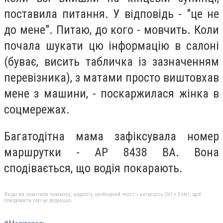
поставила питання. У відповідь - "це не
до мене". Питаю, до кого - мовчить. Коли
почала шукати цю інформацію в салоні
(буває, висить табличка із зазначенням
перевізника), з матами просто виштовхав
мене з машини, - поскаржилася жінка в
соцмережах.
Багатодітна мама зафіксувала номер
маршрутки - АР 8438 ВА. Вона
сподівається, що водія покарають.
Якщо ви помітили помилку, виділіть необхідний текст і натисніть Ctrl + Enter, щоб
повідомити про це редакцію