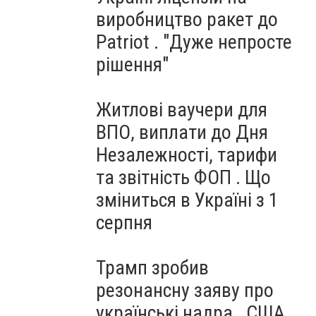
виробництво ракет до
Patriot . "Дуже непросте
рішення"
Житлові ваучери для
ВПО, виплати до Дня
Незалежності, тарифи
та звітність ФОП . Що
зміниться в Україні з 1
серпня
Трамп зробив
резонансну заяву про
українські надра . США