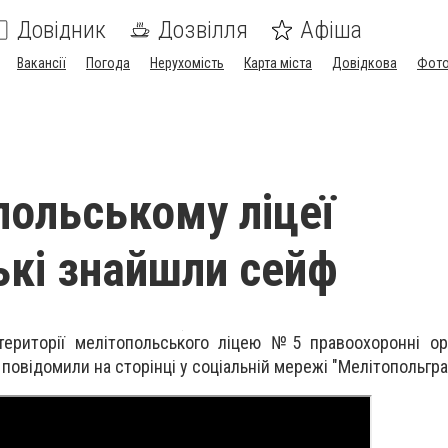
Довідник
Дозвілля
Афіша
Вакансії
Погода
Нерухомість
Карта міста
Довідкова
Фото
польському ліцеї
ькі знайшли сейф
 території мелітопольського ліцею №5 правоохоронні о
повідомили на сторінці у соціальній мережі "Мелітопольгра