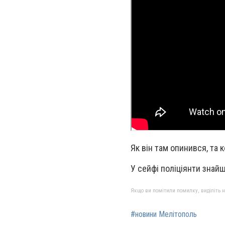
Як він там опинився, та 
У сейфі поліціянти знай
Якщо ви помітили помилку, виділіть нео
#новини Мелітополь