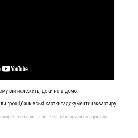
кому він належить, доки не відомо.
шли
гроші
,
банківські картки
та
документи
на
квартиру
.
бхідний текст і натисніть Ctrl + Enter, щоб повідомити про це редакцію