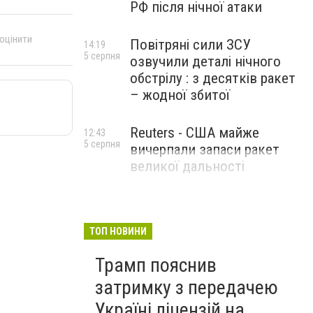
РФ після нічної атаки
 оцінити
Повітряні сили ЗСУ
14:19
5 серпня
озвучили деталі нічного
обстрілу : з десятків ракет
– жодної збитої
Reuters - США майже
12:43
5 серпня
вичерпали запаси ракет
великої дальності
ТОП НОВИНИ
Трамп пояснив
затримку з передачею
Україні ліцензій на