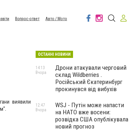
звіти
Вопрос-ответ
Авто / Мото
ОСТАННІ НОВИНИ
Дрони атакували черговий
14:13
Вчора
склад Wildberries .
Російський Єкатеринбург
прокинувся від вибухів
ргани виявили
WSJ - Путін може напасти
12:47
м".
Вчора
на НАТО вже восени:
розвідка США опублікувала
новий прогноз