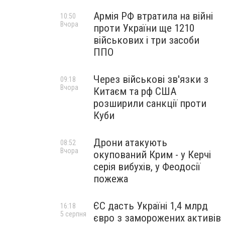
Армія РФ втратила на війні
10:50
Вчора
проти України ще 1210
військових і три засоби
ППО
Через військові зв'язки з
09:18
Вчора
Китаєм та рф США
розширили санкції проти
Куби
Дрони атакують
08:52
Вчора
окупований Крим - у Керчі
серія вибухів, у Феодосії
пожежа
ЄС дасть Україні 1,4 млрд
16:18
5 серпня
євро з заморожених активів