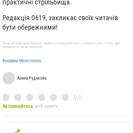
практичні стрільбища.
Редакція 0619, закликає своїх читачів
бути обережними!
Якщо ви помітили помилку, виділіть необхідний текст і натисніть Ctrl + Enter, щоб
повідомити про це редакцію
#новини Мелітополь
Алина Рудакова
0,0
Авторизуйтесь
, щоб оцінити