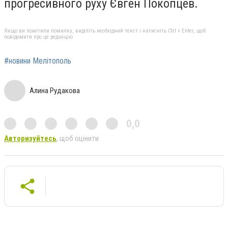
прогресивного руху Євген Покопцев.
Якщо ви помітили помилку, виділіть необхідний текст і натисніть Ctrl + Enter, щоб
повідомити про це редакцію
#новини Мелітополь
Алина Рудакова
0,0
Авторизуйтесь
, щоб оцінити