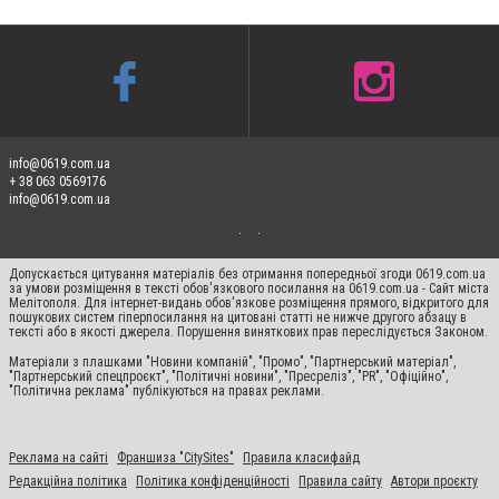
info@0619.com.ua
+ 38 063 0569176
info@0619.com.ua
Допускається цитування матеріалів без отримання попередньої згоди 0619.com.ua
за умови розміщення в тексті обов'язкового посилання на 0619.com.ua - Сайт міста
Мелітополя. Для інтернет-видань обов'язкове розміщення прямого, відкритого для
пошукових систем гіперпосилання на цитовані статті не нижче другого абзацу в
тексті або в якості джерела. Порушення виняткових прав переслідується Законом.
Матеріали з плашками "Новини компаній", "Промо", "Партнерський матеріал",
"Партнерський спецпроєкт", "Політичні новини", "Пресреліз", "PR", "Офіційно",
"Політична реклама" публікуються на правах реклами.
Реклама на сайті
Франшиза "CitySites"
Правила класифайд
Редакційна політика
Політика конфіденційності
Правила сайту
Автори проєкту