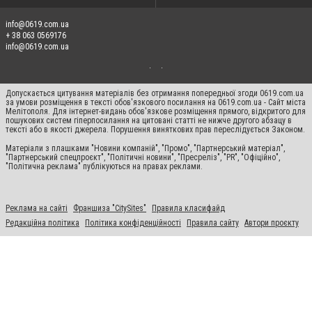
info@0619.com.ua
+ 38 063 0569176
info@0619.com.ua
Допускається цитування матеріалів без отримання попередньої згоди 0619.com.ua
за умови розміщення в тексті обов'язкового посилання на 0619.com.ua - Сайт міста
Мелітополя. Для інтернет-видань обов'язкове розміщення прямого, відкритого для
пошукових систем гіперпосилання на цитовані статті не нижче другого абзацу в
тексті або в якості джерела. Порушення виняткових прав переслідується Законом.
Матеріали з плашками "Новини компаній", "Промо", "Партнерський матеріал",
"Партнерський спецпроєкт", "Політичні новини", "Пресреліз", "PR", "Офіційно",
"Політична реклама" публікуються на правах реклами.
Реклама на сайті
Франшиза "CitySites"
Правила класифайд
Редакційна політика
Політика конфіденційності
Правила сайту
Автори проєкту