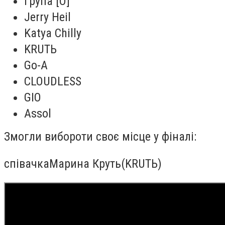
група [О]
Jerry Heil
Katya Chilly
KRUTЬ
Go-A
CLOUDLESS
GIO
Assol
Змогли вибороти своє місце у фіналі:
співачка
Марина Круть
(KRUT
Ь
)