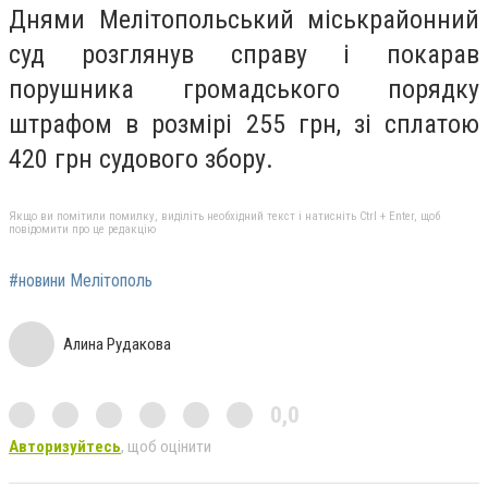
Днями Мелітопольський міськрайонний
суд розглянув справу і покарав
порушника громадського порядку
штрафом в розмірі 255 грн, зі сплатою
420 грн судового збору.
Якщо ви помітили помилку, виділіть необхідний текст і натисніть Ctrl + Enter, щоб
повідомити про це редакцію
#новини Мелітополь
Алина Рудакова
0,0
Авторизуйтесь
, щоб оцінити