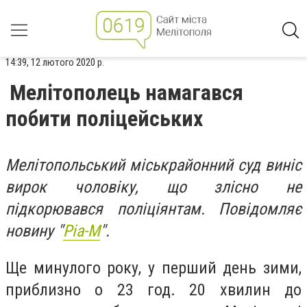
14:39, 12 лютого 2020 р.
Мелітополець намагався
побити поліцейських
Мелітопольський міськрайонний суд виніс
вирок чоловіку, що злісно не
підкорювався поліціянтам. Повідомляє
новину "
Ріа-М
".
Ще минулого року, у перший день зими,
приблизно о 23 год. 20 хвилин до