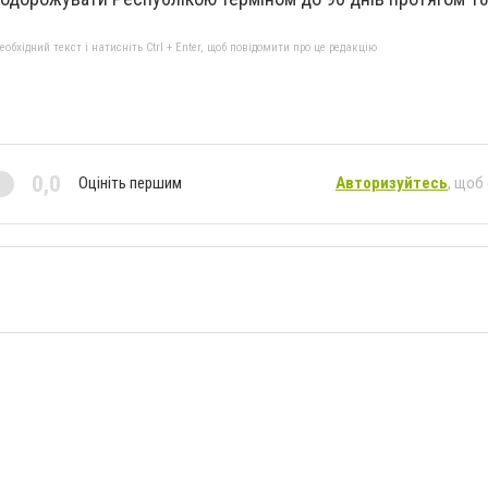
бхідний текст і натисніть Ctrl + Enter, щоб повідомити про це редакцію
0,0
Оцініть першим
Авторизуйтесь
, щоб