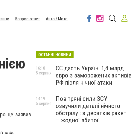
звіти
Вопрос-ответ
Авто / Мото
ОСТАННІ НОВИНИ
днією
ЄС дасть Україні 1,4 млрд
16:18
5 серпня
євро з заморожених активів
РФ після нічної атаки
Повітряні сили ЗСУ
14:19
5 серпня
озвучили деталі нічного
обстрілу : з десятків ракет
ро це заявив
– жодної збитої
0 днів.