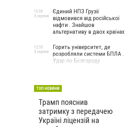
Єдиний НПЗ Грузії
15:59
3 серпня
відмовився від російської
нафти . Знайшов
альтернативу в двох країнах
Горить університет, де
12:33
3 серпня
розробляли системи БПЛА .
Удар по Бєлгороду
ТОП НОВИНИ
Трамп пояснив
затримку з передачею
Україні ліцензій на