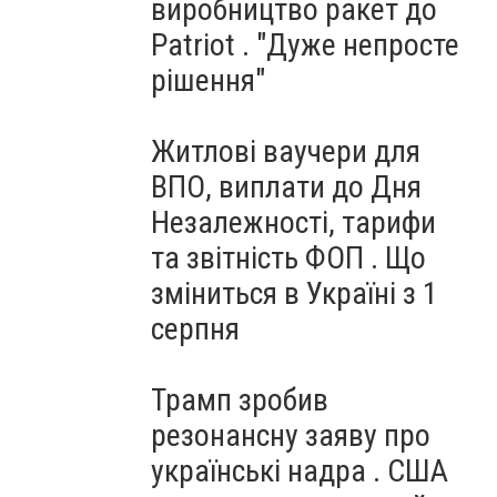
виробництво ракет до
Patriot . "Дуже непросте
рішення"
Житлові ваучери для
ВПО, виплати до Дня
Незалежності, тарифи
та звітність ФОП . Що
зміниться в Україні з 1
серпня
Трамп зробив
резонансну заяву про
українські надра . США