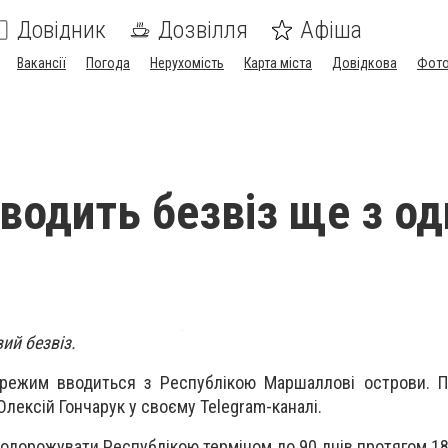
Довідник
Дозвілля
Афіша
Вакансії
Погода
Нерухомість
Карта міста
Довідкова
Фото
вводить безвіз ще з о
ий безвіз.
 режим вводиться з Республікою Маршаллові острови. П
Олексій Гончарук у своєму Telegram-каналі.
подорожувати Республікою терміном до 90 днів протягом 18