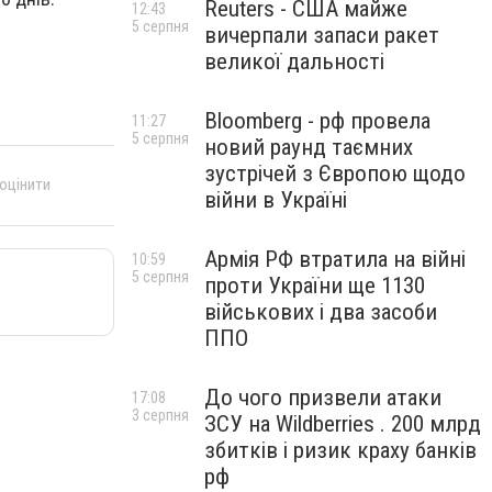
Reuters - США майже
12:43
5 серпня
вичерпали запаси ракет
великої дальності
Bloomberg - рф провела
11:27
5 серпня
новий раунд таємних
зустрічей з Європою щодо
 оцінити
війни в Україні
Армія РФ втратила на війні
10:59
5 серпня
проти України ще 1130
військових і два засоби
ППО
До чого призвели атаки
17:08
3 серпня
ЗСУ на Wildberries . 200 млрд
збитків і ризик краху банків
рф