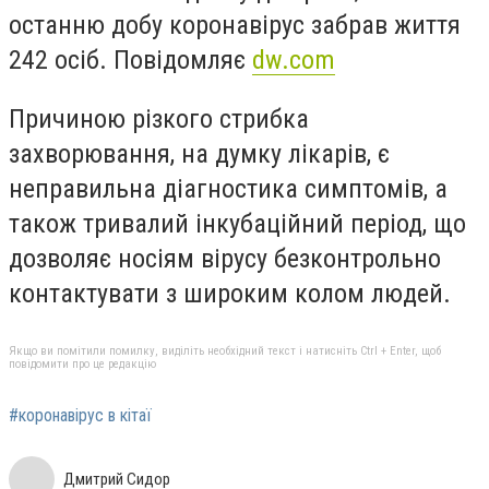
останню добу коронавірус забрав життя
242 осіб. Повідомляє
dw.com
Причиною різкого стрибка
захворювання, на думку лікарів, є
неправильна діагностика симптомів, а
також тривалий інкубаційний період, що
дозволяє носіям вірусу безконтрольно
контактувати з широким колом людей.
Якщо ви помітили помилку, виділіть необхідний текст і натисніть Ctrl + Enter, щоб
повідомити про це редакцію
#коронавірус в кітаї
Дмитрий Сидор