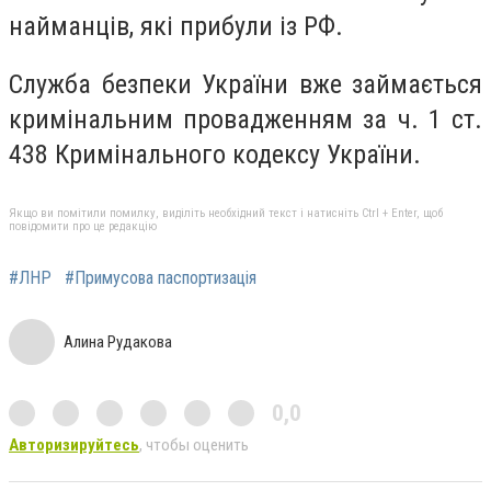
найманців, які прибули із РФ.
Служба безпеки України вже займається
кримінальним провадженням за ч. 1 ст.
438 Кримінального кодексу України.
Якщо ви помітили помилку, виділіть необхідний текст і натисніть Ctrl + Enter, щоб
повідомити про це редакцію
#ЛНР
#Примусова паспортизація
Алина Рудакова
0,0
Авторизируйтесь
, чтобы оценить