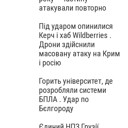
атакували повторно
Під ударом опинилися
Керч і хаб Wildberries .
Дрони здійснили
масовану атаку на Крим
і росію
Горить університет, де
розробляли системи
БПЛА . Удар по
Бєлгороду
Єдиний НПЗ Грузії