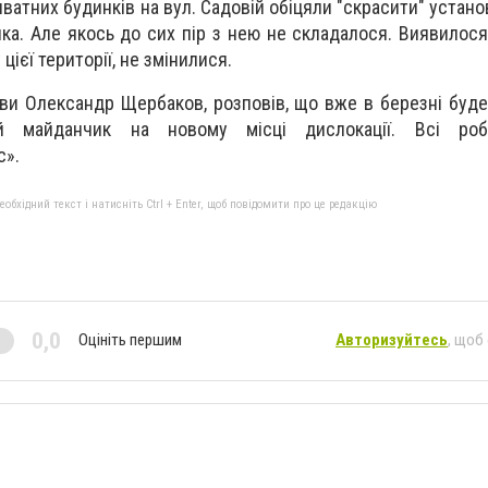
иватних будинків на вул. Садовій обіцяли "скрасити" устан
ка. Але якось до сих пір з нею не складалося. Виявилося
ієї території, не змінилися.
ови Олександр Щербаков, розповів, що вже в березні буд
ий майданчик на новому місці дислокації. Всі роб
с».
бхідний текст і натисніть Ctrl + Enter, щоб повідомити про це редакцію
0,0
Оцініть першим
Авторизуйтесь
, щоб