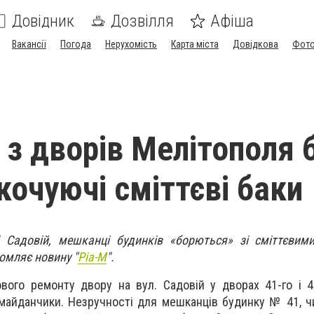
Довідник
Дозвілля
Афіша
Вакансії
Погода
Нерухомість
Карта міста
Довідкова
Фото
 з дворів Мелітополя 
кочуючі сміттєві баки
і Садовій, мешканці будинків «борються» зі сміттєвим
омляє новину "
Ріа-М
".
ового ремонту двору на вул. Садовій у дворах 41-го і 4
майданчики. Незручності для мешканців будинку № 41, чи