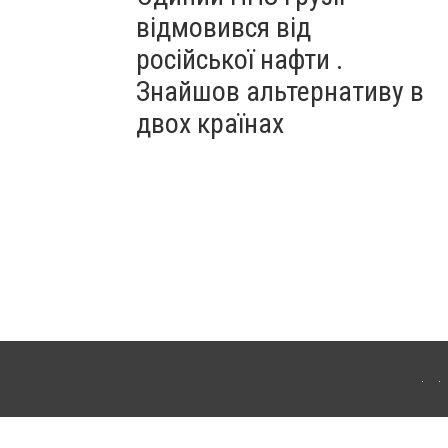
відмовився від
російської нафти .
Знайшов альтернативу в
двох країнах
ітополя. Для інтернет-видань обов'язкове розміщення прямого, відкритого для