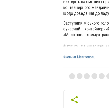
виходять на смітник і пр
контейнерного майданчи
щодо доведення до ладу ц
Заступник міського гол
сучасний контейнерн
«Мелітополькоммунтран
Якщо ви помітили помилку, виділіть нео
#новини Мелітополь