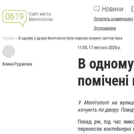
Новини
Оплатить коммуналку
Оголошення
Головна
В одному з дворів Мелітополя були помічені кочуючі сміттєві баки
11:00, 17 лютого 2020 р.
В одному
Алина Рудакова
помічені 
У Мелітополі на вулиц
кочують по двору. Повід
Понад рік, під час ямк
перенесли контейнерні 