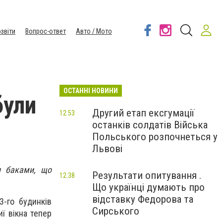
звіти
Вопрос-ответ
Авто / Мото
ОСТАННІ НОВИНИ
були
Другий етап ексгумації
12:53
останків солдатів Війська
Польського розпочнеться у
Львові
и баками, що
Результати опитування .
12:38
Що українці думають про
відставку Федорова та
3-го будинків
Сирського
ї вікна тепер