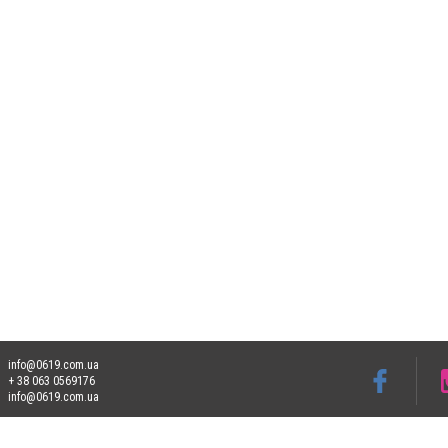
info@0619.com.ua
+ 38 063 0569176
info@0619.com.ua
Допускається цитування матеріалів без отримання попередньої згоди 0619.com.ua за