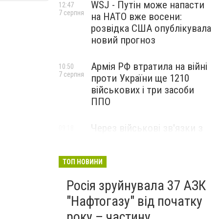
WSJ - Путін може напасти
12:47
7 серпня
на НАТО вже восени:
розвідка США опублікувала
новий прогноз
Армія РФ втратила на війні
10:50
7 серпня
проти України ще 1210
військових і три засоби
ППО
Через військові зв'язки з
09:18
7 серпня
Китаєм та рф США
розширили санкції проти
Куби
ТОП НОВИНИ
Росія зруйнувала 37 АЗК
"Нафтогазу" від початку
року – частину