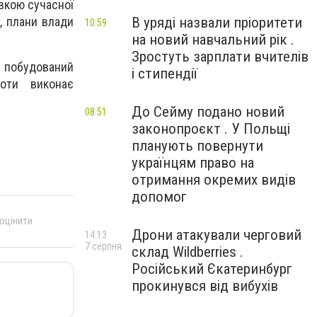
овкою сучасної
В уряді назвали пріоритети
, плани влади
10:59
на новий навчальний рік .
Зростуть зарплати вчителів
е побудований
і стипендії
оти виконає
До Сейму подано новий
08:51
законопроєкт . У Польщі
планують повернути
українцям право на
отримання окремих видів
допомог
 оцінити
Дрони атакували черговий
14:13
7 серпня
склад Wildberries .
Російський Єкатеринбург
прокинувся від вибухів