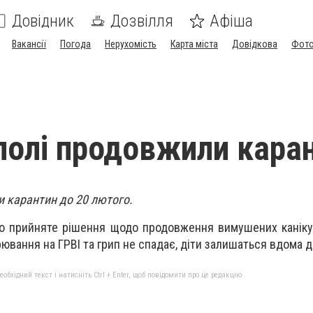
Довідник
Дозвілля
Афіша
Вакансії
Погода
Нерухомість
Карта міста
Довідкова
Фото
полі продовжили кара
и карантин до 20 лютого.
уло прийняте рішення щодо продовження вимушених каніку
рювання на ГРВІ та грип не спадає, діти залишаться вдома д
бхідний текст і натисніть Ctrl + Enter, щоб повідомити про це редакцію