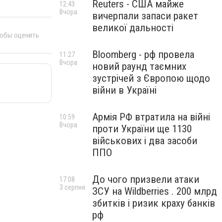
Reuters - США майже
12:43
Вчора
вичерпали запаси ракет
великої дальності
тобы оценить
Bloomberg - рф провела
11:27
Вчора
новий раунд таємних
зустрічей з Європою щодо
війни в Україні
Армія РФ втратила на війні
10:59
Вчора
проти України ще 1130
військових і два засоби
ППО
До чого призвели атаки
17:08
3 серпня
ЗСУ на Wildberries . 200 млрд
збитків і ризик краху банків
рф