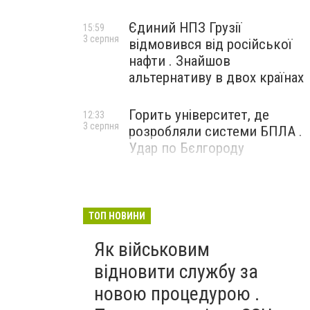
Єдиний НПЗ Грузії
15:59
3 серпня
відмовився від російської
нафти . Знайшов
альтернативу в двох країнах
Горить університет, де
12:33
3 серпня
розробляли системи БПЛА .
Удар по Бєлгороду
ТОП НОВИНИ
Як військовим
відновити службу за
новою процедурою .