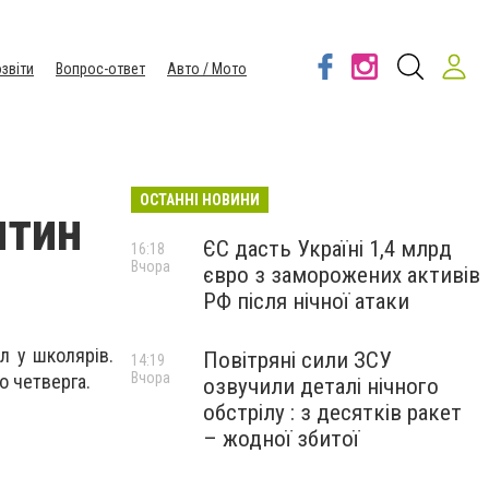
звіти
Вопрос-ответ
Авто / Мото
ОСТАННІ НОВИНИ
нтин
ЄС дасть Україні 1,4 млрд
16:18
Вчора
євро з заморожених активів
РФ після нічної атаки
л у школярів.
Повітряні сили ЗСУ
14:19
Вчора
о четверга.
озвучили деталі нічного
обстрілу : з десятків ракет
– жодної збитої