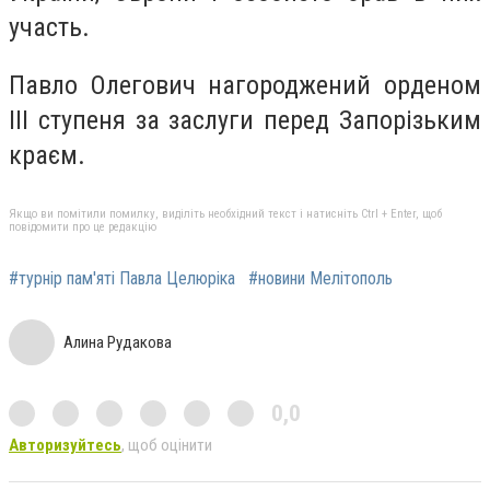
участь.
Павло Олегович нагороджений орденом
III ступеня за заслуги перед Запорізьким
краєм.
Якщо ви помітили помилку, виділіть необхідний текст і натисніть Ctrl + Enter, щоб
повідомити про це редакцію
#турнір пам'яті Павла Целюріка
#новини Мелітополь
Алина Рудакова
0,0
Авторизуйтесь
, щоб оцінити