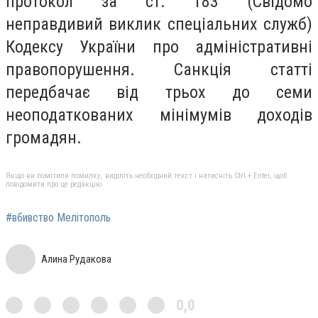
протокол за ст. 183 (Свідомо
неправдивий виклик спеціальних служб)
Кодексу України про адміністративні
правопорушення. Санкція статті
передбачає від трьох до семи
неоподаткованих мінімумів доходів
громадян.
Якщо ви помітили помилку, виділіть необхідний текст і натисніть Ctrl + Enter, щоб
повідомити про це редакцію
#вбивство Мелітополь
Алина Рудакова
0,0