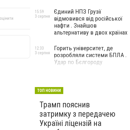
Єдиний НПЗ Грузії
15:59
3 серпня
відмовився від російської
 оцінити
нафти . Знайшов
альтернативу в двох країнах
Горить університет, де
12:33
3 серпня
розробляли системи БПЛА .
Удар по Бєлгороду
ТОП НОВИНИ
Трамп пояснив
затримку з передачею
Україні ліцензій на