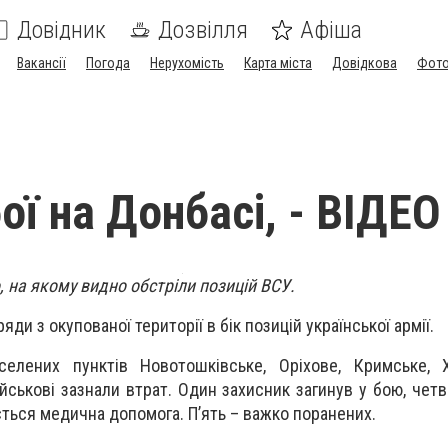
Довідник
Дозвілля
Афіша
Вакансії
Погода
Нерухомість
Карта міста
Довідкова
Фото
ої на Донбасі, - ВІДЕО
, на якому видно обстріли позицій ВСУ.
ди з окупованої території в бік позицій української армії.
селених пунктів Новотошківське, Оріхове, Кримське, Х
військові зазнали втрат. Один захисник загинув у бою, че
ється медична допомога. П’ять – важко поранених.