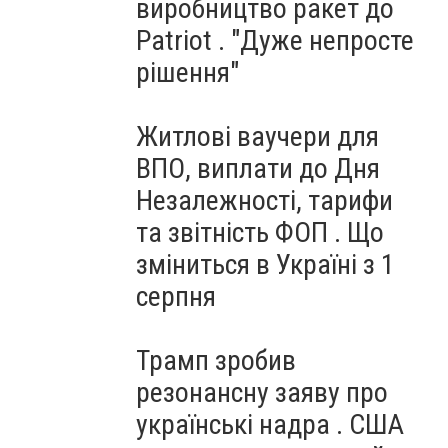
виробництво ракет до
Patriot . "Дуже непросте
рішення"
Житлові ваучери для
ВПО, виплати до Дня
Незалежності, тарифи
та звітність ФОП . Що
зміниться в Україні з 1
серпня
Трамп зробив
резонансну заяву про
українські надра . США