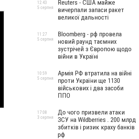
Reuters - США майже
12:43
5 серпня
вичерпали запаси ракет
великої дальності
Bloomberg - рф провела
11:27
5 серпня
новий раунд таємних
зустрічей з Європою щодо
війни в Україні
Армія РФ втратила на війні
10:59
5 серпня
проти України ще 1130
військових і два засоби
ППО
До чого призвели атаки
17:08
3 серпня
ЗСУ на Wildberries . 200 млрд
збитків і ризик краху банків
рф