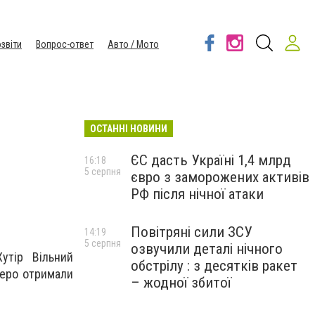
звіти
Вопрос-ответ
Авто / Мото
ОСТАННІ НОВИНИ
ЄС дасть Україні 1,4 млрд
16:18
5 серпня
євро з заморожених активів
РФ після нічної атаки
Повітряні сили ЗСУ
14:19
5 серпня
озвучили деталі нічного
утір Вільний
обстрілу : з десятків ракет
тверо отримали
– жодної збитої