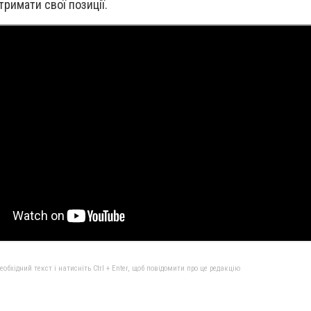
римати свої позиції.
бхідний текст і натисніть Ctrl + Enter, щоб повідомити про це редакцію