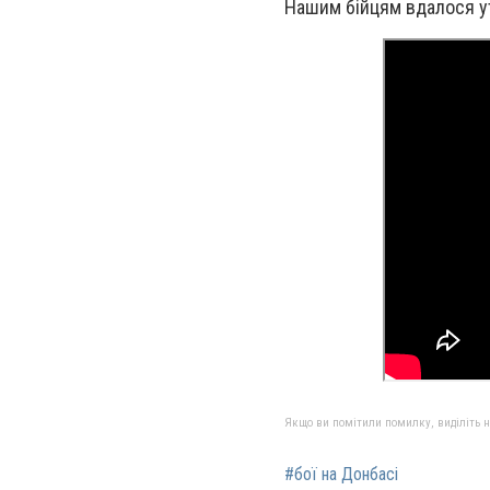
Нашим бійцям вдалося ут
Якщо ви помітили помилку, виділіть нео
#бої на Донбасі