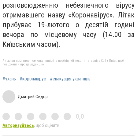
розповсюдженню небезпечного вірусу
отримавшего назву «Коронавірус». Літак
прибуває 19-лютого о десятій годині
вечора по місцевому часу (14.00 за
Київським часом).
Якщо ви помітили помилку, виділіть необхідний текст і натисніть Ctrl + Enter, щоб
повідомити про це редакцію
#ухань
#коронавірус
#евакуація українців
Дмитрий Сидор
0,0
Авторизуйтесь
, щоб оцінити