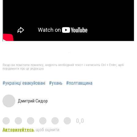
Якщо ви помітили помилку, виділіть необхідний текст і натисніть Ctrl + Enter, щоб
повідомити про це редакцію
#українці евакуйовані
#ухань
#полтавщина
Дмитрий Сидор
0,0
Авторизуйтесь
, щоб оцінити